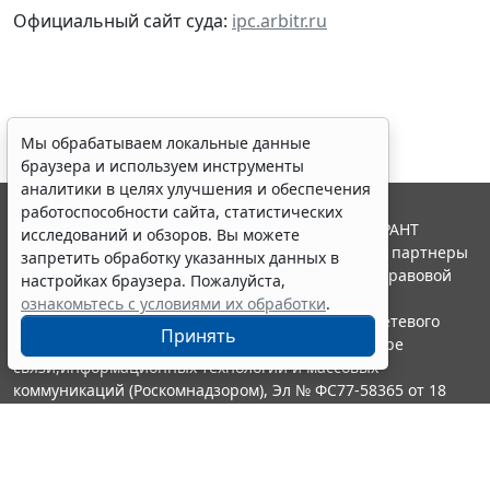
Официальный сайт суда:
ipc.arbitr.ru
Мы обрабатываем локальные данные
браузера и используем инструменты
аналитики в целях улучшения и обеспечения
работоспособности сайта, статистических
© ООО "НПП "ГАРАНТ-СЕРВИС", 2026. Система ГАРАНТ
исследований и обзоров. Вы можете
выпускается с 1990 года. Компания "Гарант" и ее партнеры
запретить обработку указанных данных в
являются участниками Российской ассоциации правовой
настройках браузера. Пожалуйста,
информации ГАРАНТ.
ознакомьтесь с условиями их обработки
.
Портал ГАРАНТ.РУ зарегистрирован в качестве сетевого
Принять
издания Федеральной службой по надзору в сфере
связи,информационных технологий и массовых
коммуникаций (Роскомнадзором), Эл № ФС77-58365 от 18
июня 2014 года.
16+
Контакты
8-800-200-88-88