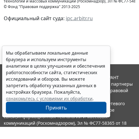
технологий и массовых коммуникаций (Роcкомнадзор), ЭЛ № ФС77-54853 
© Фонд "Правовая поддержка" 2013-2025
Официальный сайт суда:
ipc.arbitr.ru
Мы обрабатываем локальные данные
браузера и используем инструменты
аналитики в целях улучшения и обеспечения
работоспособности сайта, статистических
© ООО "НПП "ГАРАНТ-СЕРВИС", 2026. Система ГАРАНТ
исследований и обзоров. Вы можете
выпускается с 1990 года. Компания "Гарант" и ее партнеры
запретить обработку указанных данных в
являются участниками Российской ассоциации правовой
настройках браузера. Пожалуйста,
информации ГАРАНТ.
ознакомьтесь с условиями их обработки
.
Портал ГАРАНТ.РУ зарегистрирован в качестве сетевого
Принять
издания Федеральной службой по надзору в сфере
связи,информационных технологий и массовых
коммуникаций (Роскомнадзором), Эл № ФС77-58365 от 18
июня 2014 года.