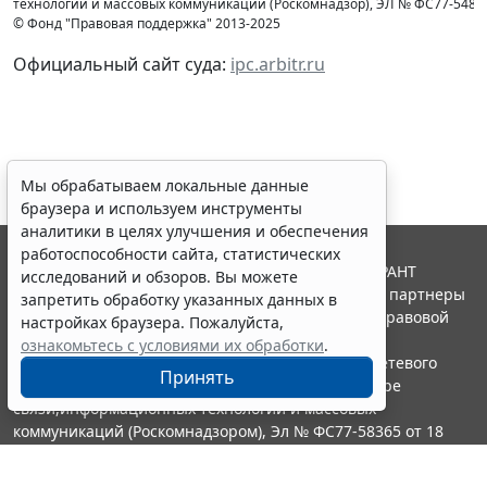
технологий и массовых коммуникаций (Роcкомнадзор), ЭЛ № ФС77-54853 
© Фонд "Правовая поддержка" 2013-2025
Официальный сайт суда:
ipc.arbitr.ru
Мы обрабатываем локальные данные
браузера и используем инструменты
аналитики в целях улучшения и обеспечения
работоспособности сайта, статистических
© ООО "НПП "ГАРАНТ-СЕРВИС", 2026. Система ГАРАНТ
исследований и обзоров. Вы можете
выпускается с 1990 года. Компания "Гарант" и ее партнеры
запретить обработку указанных данных в
являются участниками Российской ассоциации правовой
настройках браузера. Пожалуйста,
информации ГАРАНТ.
ознакомьтесь с условиями их обработки
.
Портал ГАРАНТ.РУ зарегистрирован в качестве сетевого
Принять
издания Федеральной службой по надзору в сфере
связи,информационных технологий и массовых
коммуникаций (Роскомнадзором), Эл № ФС77-58365 от 18
июня 2014 года.