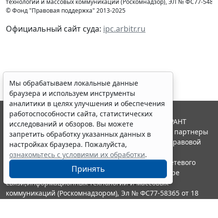
технологий и массовых коммуникаций (Роcкомнадзор), ЭЛ № ФС77-54853 
© Фонд "Правовая поддержка" 2013-2025
Официальный сайт суда:
ipc.arbitr.ru
Мы обрабатываем локальные данные
браузера и используем инструменты
аналитики в целях улучшения и обеспечения
работоспособности сайта, статистических
© ООО "НПП "ГАРАНТ-СЕРВИС", 2026. Система ГАРАНТ
исследований и обзоров. Вы можете
выпускается с 1990 года. Компания "Гарант" и ее партнеры
запретить обработку указанных данных в
являются участниками Российской ассоциации правовой
настройках браузера. Пожалуйста,
информации ГАРАНТ.
ознакомьтесь с условиями их обработки
.
Портал ГАРАНТ.РУ зарегистрирован в качестве сетевого
Принять
издания Федеральной службой по надзору в сфере
связи,информационных технологий и массовых
коммуникаций (Роскомнадзором), Эл № ФС77-58365 от 18
июня 2014 года.