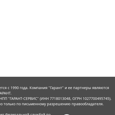
тся с 1990 года. Компания "Гарант" и ее партнеры являются
АРАНТ.
НПП "ГАРАНТ-СЕРВИС" (ИНН 7718013048, ОГРН 1027700495745).
о только по письменному разрешению правообладателя.
ния Федеральной службой по