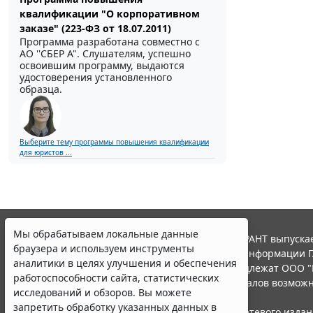
квалификации "О корпоративном
заказе" (223-ФЗ от 18.07.2011)
Программа разработана совместно с
АО ''СБЕР А". Слушателям, успешно
освоившим программу, выдаются
удостоверения установленного
образца.
Выберите тему программы повышения квалификации
для юристов ...
Мы обрабатываем локальные данные
© ООО "НПП "ГАРАНТ-СЕРВИС", 2026. Система ГАРАНТ выпускае
браузера и используем инструменты
участниками Российской ассоциации правовой информации Г
аналитики в целях улучшения и обеспечения
Все права на материалы сайта ГАРАНТ.РУ принадлежат ООО "
работоспособности сайта, статистических
Полное или частичное воспроизведение материалов возможн
исследований и обзоров. Вы можете
Правила использования портала.
запретить обработку указанных данных в
Портал ГАРАНТ.РУ зарегистрирован в качестве сетевого изда