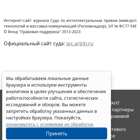
Интернет-сайт журнала Суда по интеллектуальным правам (www.ipcmag
технологий и массовых коммуникаций (Роcкомнадзор), ЭЛ № ФС77-54853 
© Фонд "Правовая поддержка" 2013-2023
Официальный сайт суда:
ipc.arbitr.ru
Мы обрабатываем локальные данные
браузера и используем инструменты
аналитики в целях улучшения и обеспечения
работоспособности сайта, статистических
© ООО "НПП "ГАРАНТ-СЕРВИС", 2026. Система ГАРАНТ
исследований и обзоров. Вы можете
выпускается с 1990 года. Компания "Гарант" и ее партнеры
запретить обработку указанных данных в
являются участниками Российской ассоциации правовой
настройках браузера. Пожалуйста,
информации ГАРАНТ.
ознакомьтесь с условиями их обработки
.
Портал ГАРАНТ.РУ зарегистрирован в качестве сетевого
Принять
издания Федеральной службой по надзору в сфере