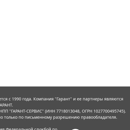
тся с 1990 года. Компания "Гарант" и ее партнеры являются
АРАНТ.
НПП "ГАРАНТ-СЕРВИС" (ИНН 7718013048, ОГРН 1027700495745).
о только по письменному разрешению правообладателя.
ния Федеральной службой по