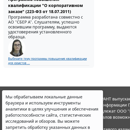
квалификации "О корпоративном
заказе" (223-ФЗ от 18.07.2011)
Программа разработана совместно с
АО ''СБЕР А". Слушателям, успешно
освоившим программу, выдаются
удостоверения установленного
образца.
Выберите тему программы повышения квалификации
для юристов ...
Мы обрабатываем локальные данные
© ООО "НПП "ГАРАНТ-СЕРВИС", 2026. Система ГАРАНТ выпускае
браузера и используем инструменты
участниками Российской ассоциации правовой информации Г
аналитики в целях улучшения и обеспечения
Все права на материалы сайта ГАРАНТ.РУ принадлежат ООО "
работоспособности сайта, статистических
Полное или частичное воспроизведение материалов возможн
исследований и обзоров. Вы можете
Правила использования портала.
запретить обработку указанных данных в
Портал ГАРАНТ.РУ зарегистрирован в качестве сетевого изда