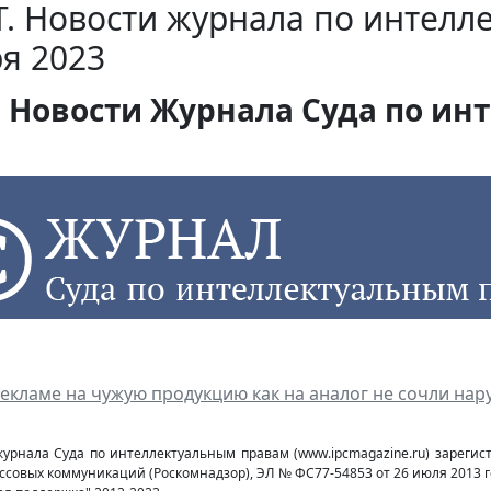
. Новости журнала по интелл
я 2023
Новости Журнала Суда по инт
рекламе на чужую продукцию как на аналог не сочли на
журнала Суда по интеллектуальным правам (www.ipcmagazine.ru) зареги
ссовых коммуникаций (Роcкомнадзор), ЭЛ № ФС77-54853 от 26 июля 2013 г