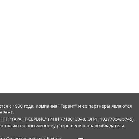
тся с 1990 года. Компания "Гарант" и ее партнеры являются
АРАНТ.
НПП "ГАРАНТ-СЕРВИС" (ИНН 7718013048, ОГРН 1027700495745).
о только по письменному разрешению правообладателя.
ния Федеральной службой по