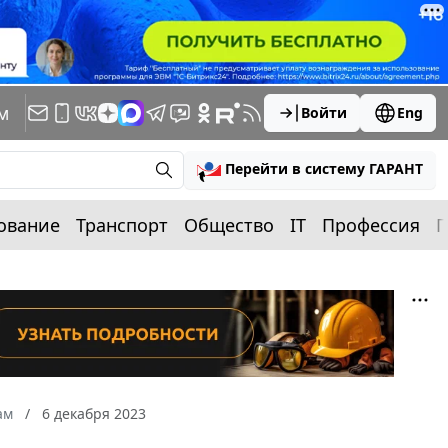
м
Войти
Eng
Перейти в систему ГАРАНТ
ование
Транспорт
Общество
IT
Профессия
П
ам
6 декабря 2023