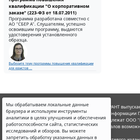
квалификации "О корпоративном
заказе" (223-ФЗ от 18.07.2011)
Программа разработана совместно с
АО ''СБЕР А". Слушателям, успешно
освоившим программу, выдаются
удостоверения установленного
образца.
Выберите тему программы повышения квалификации
для юристов ...
Мы обрабатываем локальные данные
© ООО "НПП "ГАРАНТ-СЕРВИС", 2026. Система ГАРАНТ выпускае
браузера и используем инструменты
участниками Российской ассоциации правовой информации Г
аналитики в целях улучшения и обеспечения
Все права на материалы сайта ГАРАНТ.РУ принадлежат ООО "
работоспособности сайта, статистических
Полное или частичное воспроизведение материалов возможн
исследований и обзоров. Вы можете
Правила использования портала.
запретить обработку указанных данных в
Портал ГАРАНТ.РУ зарегистрирован в качестве сетевого изда