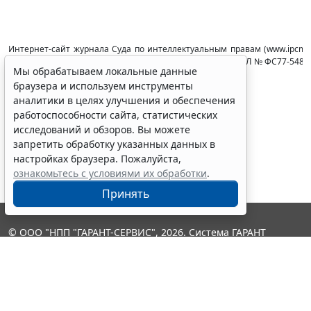
Интернет-сайт журнала Суда по интеллектуальным правам (www.ipcmag
технологий и массовых коммуникаций (Роcкомнадзор), ЭЛ № ФС77-54853 
Мы обрабатываем локальные данные
© Фонд "Правовая поддержка" 2013-2023
браузера и используем инструменты
Официальный сайт суда:
ipc.arbitr.ru
аналитики в целях улучшения и обеспечения
работоспособности сайта, статистических
исследований и обзоров. Вы можете
запретить обработку указанных данных в
настройках браузера. Пожалуйста,
ознакомьтесь с условиями их обработки
.
Принять
© ООО "НПП "ГАРАНТ-СЕРВИС", 2026. Система ГАРАНТ
выпускается с 1990 года. Компания "Гарант" и ее партнеры
являются участниками Российской ассоциации правовой
информации ГАРАНТ.
Контакты
8-800-200-88-88