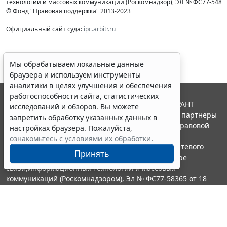
технологий и массовых коммуникаций (Роcкомнадзор), ЭЛ № ФС77-54853 
© Фонд "Правовая поддержка" 2013-2023
Официальный сайт суда:
ipc.arbitr.ru
Мы обрабатываем локальные данные
браузера и используем инструменты
аналитики в целях улучшения и обеспечения
работоспособности сайта, статистических
© ООО "НПП "ГАРАНТ-СЕРВИС", 2026. Система ГАРАНТ
исследований и обзоров. Вы можете
выпускается с 1990 года. Компания "Гарант" и ее партнеры
запретить обработку указанных данных в
являются участниками Российской ассоциации правовой
настройках браузера. Пожалуйста,
информации ГАРАНТ.
ознакомьтесь с условиями их обработки
.
Портал ГАРАНТ.РУ зарегистрирован в качестве сетевого
Принять
издания Федеральной службой по надзору в сфере
связи,информационных технологий и массовых
коммуникаций (Роскомнадзором), Эл № ФС77-58365 от 18
июня 2014 года.
16+
Контакты
8-800-200-88-88