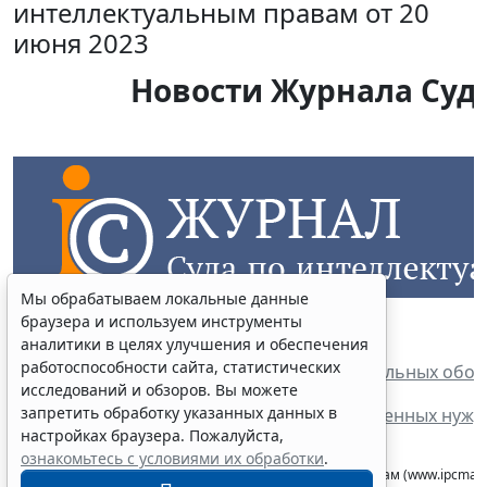
интеллектуальным правам от 20
июня 2023
Новости Журнала Суда
Мы обрабатываем локальные данные
браузера и используем инструменты
аналитики в целях улучшения и обеспечения
работоспособности сайта, статистических
Только оригинальная комбинация описательных обо
исследований и обзоров. Вы можете
запретить обработку указанных данных в
Закупка контрафактного товара для собственных нуж
настройках браузера. Пожалуйста,
ознакомьтесь с условиями их обработки
.
Интернет-сайт журнала Суда по интеллектуальным правам (www.ipcmaga