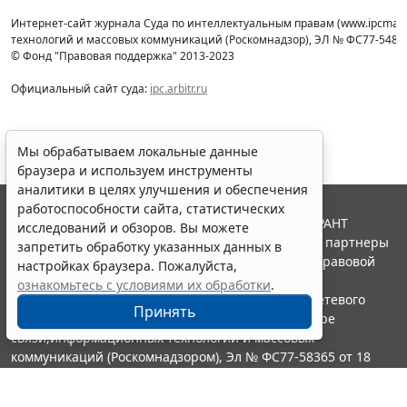
Интернет-сайт журнала Суда по интеллектуальным правам (www.ipcmaga
технологий и массовых коммуникаций (Роcкомнадзор), ЭЛ № ФС77-54853 
© Фонд "Правовая поддержка" 2013-2023
Официальный сайт суда:
ipc.arbitr.ru
Мы обрабатываем локальные данные
браузера и используем инструменты
аналитики в целях улучшения и обеспечения
работоспособности сайта, статистических
© ООО "НПП "ГАРАНТ-СЕРВИС", 2026. Система ГАРАНТ
исследований и обзоров. Вы можете
выпускается с 1990 года. Компания "Гарант" и ее партнеры
запретить обработку указанных данных в
являются участниками Российской ассоциации правовой
настройках браузера. Пожалуйста,
информации ГАРАНТ.
ознакомьтесь с условиями их обработки
.
Портал ГАРАНТ.РУ зарегистрирован в качестве сетевого
Принять
издания Федеральной службой по надзору в сфере
связи,информационных технологий и массовых
коммуникаций (Роскомнадзором), Эл № ФС77-58365 от 18
июня 2014 года.