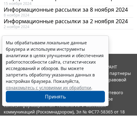
15 ноября 2024
Информационные рассылки за 8 ноября 2024
8 ноября 2024
Информационные рассылки за 2 ноября 2024
2 ноября 2024
Мы обрабатываем локальные данные
браузера и используем инструменты
аналитики в целях улучшения и обеспечения
работоспособности сайта, статистических
© ООО "НПП "ГАРАНТ-СЕРВИС", 2026. Система ГАРАНТ
исследований и обзоров. Вы можете
выпускается с 1990 года. Компания "Гарант" и ее партнеры
запретить обработку указанных данных в
являются участниками Российской ассоциации правовой
настройках браузера. Пожалуйста,
информации ГАРАНТ.
ознакомьтесь с условиями их обработки
.
Портал ГАРАНТ.РУ зарегистрирован в качестве сетевого
Принять
издания Федеральной службой по надзору в сфере
связи,информационных технологий и массовых
коммуникаций (Роскомнадзором), Эл № ФС77-58365 от 18
июня 2014 года.
16+