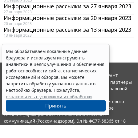
3 февраля 2023
Информационные рассылки за 27 января 2023
27 января 2023
Информационные рассылки за 20 января 2023
20 января 2023
Информационные рассылки за 13 января 2023
13 января 2023
Мы обрабатываем локальные данные
браузера и используем инструменты
аналитики в целях улучшения и обеспечения
работоспособности сайта, статистических
© ООО "НПП "ГАРАНТ-СЕРВИС", 2026. Система ГАРАНТ
исследований и обзоров. Вы можете
выпускается с 1990 года. Компания "Гарант" и ее партнеры
запретить обработку указанных данных в
являются участниками Российской ассоциации правовой
настройках браузера. Пожалуйста,
информации ГАРАНТ.
ознакомьтесь с условиями их обработки
.
Портал ГАРАНТ.РУ зарегистрирован в качестве сетевого
Принять
издания Федеральной службой по надзору в сфере
связи,информационных технологий и массовых
коммуникаций (Роскомнадзором), Эл № ФС77-58365 от 18
июня 2014 года.