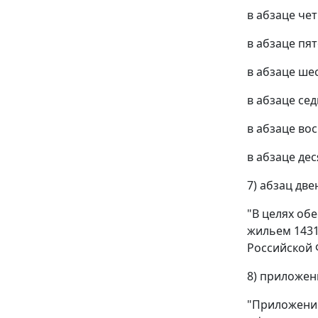
в абзаце че
в абзаце пя
в абзаце ше
в абзаце се
в абзаце во
в абзаце де
7) абзац дв
"В целях об
жильем 1431
Российской 
8) приложен
"Приложени