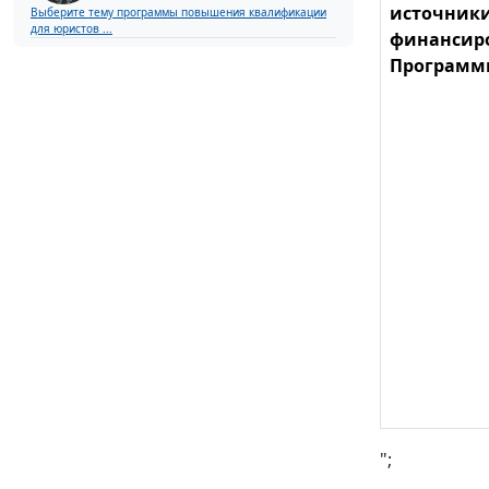
источник
Выберите тему программы повышения квалификации
для юристов ...
финансир
Программ
";