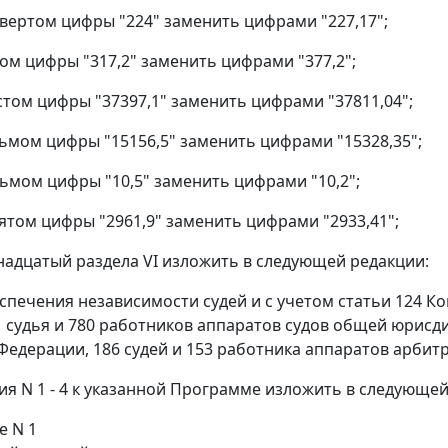
твертом цифры "224" заменить цифрами "227,17";
том цифры "317,2" заменить цифрами "377,2";
стом цифры "37397,1" заменить цифрами "37811,04";
дьмом цифры "15156,5" заменить цифрами "15328,35";
сьмом цифры "10,5" заменить цифрами "10,2";
сятом цифры "2961,9" заменить цифрами "2933,41";
енадцатый раздела VI изложить в следующей редакции:
еспечения независимости судей и с учетом статьи 124 
 судья и 780 работников аппаратов судов общей юрисд
Федерации, 186 судей и 153 работника аппаратов арбитр
ия N 1 - 4 к указанной Программе изложить в следующей
е N 1