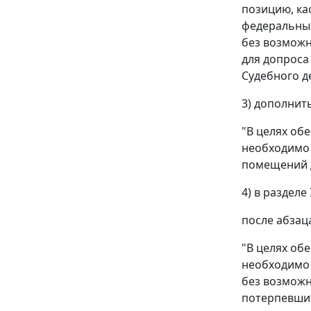
позицию, ка
федеральных
без возможн
для допроса
Судебного д
3) дополнит
"В целях об
необходимо
помещений д
4) в разделе I
после абзац
"В целях об
необходимо 
без возможн
потерпевших