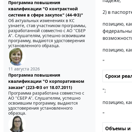
падеже;
Программа повышения
квалификации "О контрактной
2) в паспорт
системе в сфере закупок" (44-ФЗ)"
Об актуальных изменениях в КС
позицию, ка
узнаете, став участником программы,
федеральных
разработанной совместно с АО ''СБЕР
А". Слушателям, успешно освоившим
возможности
программу, выдаются удостоверения
установленного образца.
позицию, ка
"
11 августа 2026
Программа повышения
Сроки ре
квалификации "О корпоративном
заказе" (223-ФЗ от 18.07.2011)
";
Программа разработана совместно с
АО ''СБЕР А". Слушателям, успешно
позицию, ка
освоившим программу, выдаются
удостоверения установленного
образца.
"
Объемы и