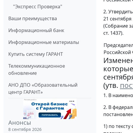
"Экспресс Проверка"
2. Утвердит
Ваши преимущества
21 сентября
(Собрание зак
Информационный банк
ст. 1437).
Информационные материалы
Председате
Российской
Купить систему ГАРАНТ
Изменен
Телекоммуникационное
которые
обновление
сентября
(утв.
пос
АНО ДПО «Образовательный
центр ГАРАНТ»
1. В наимено
2. В федера
постановле
Анонсы
1) по тексту
8 сентября 2026