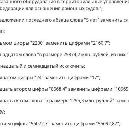
казанного оборудования в территориальные управлени
Федерации для оснащения районных судов.";
едложении последнего абзаца слова "5 лет" заменить сло
II:
сьмом цифры "2200" заменить цифрами "2160,7";
надцатом слова "в размере 25874,2 млн. рублей, из них:"
надцатый и семнадцатый исключить;
адцатом цифры "24" заменить цифрами "17";
адцать втором цифры "8568,4" заменить цифрами "10965,
дцать пятом слова "в размере 1296,3 млн. рублей" замен
IV:
етьем цифры "56072,7" заменить цифрами "56692,87";