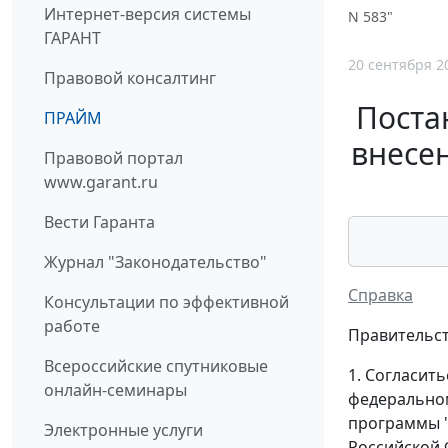
Интернет-версия системы
N 583"
ГАРАНТ
20 сентября 2
Правовой консалтинг
Поста
ПРАЙМ
внесе
Правовой портал
www.garant.ru
Вести Гаранта
Журнал "Законодательство"
Справка
Консультации по эффективной
работе
Правительст
Всероссийские спутниковые
1. Согласит
онлайн-семинары
федеральном
программы "
Электронные услуги
Российской Ф