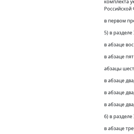
комплекта у
Российской 
в первом пр
5) в разделе I
в абзаце во
в абзаце пят
абзацы шест
в абзаце дв
в абзаце дв
в абзаце два
6) в разделе 
в абзаце тр