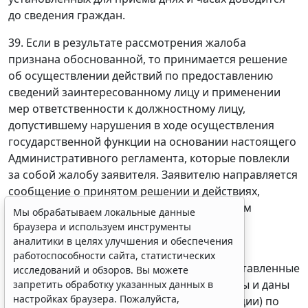
до сведения граждан.
39. Если в результате рассмотрения жалоба
признана обоснованной, то принимается решение
об осуществлении действий по предоставлению
сведений заинтересованному лицу и применении
мер ответственности к должностному лицу,
допустившему нарушения в ходе осуществления
государственной функции на основании настоящего
Мы обрабатываем локальные данные
Административного регламента, которые повлекли
браузера и используем инструменты
аналитики в целях улучшения и обеспечения
за собой жалобу заявителя. Заявителю направляется
работоспособности сайта, статистических
сообщение о принятом решении и действиях,
исследований и обзоров. Вы можете
осуществленных в соответствии с принятым
запретить обработку указанных данных в
решением.
настройках браузера. Пожалуйста,
ознакомьтесь с условиями их обработки
.
40. Обращения заявителей считаются
Принять
разрешенными, если рассмотрены все поставленные
в них вопросы, приняты необходимые меры и даны
письменные ответы (в пределах компетенции) по