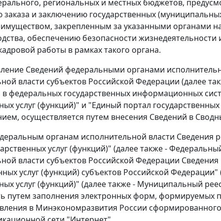
ерального, региональных и местных бюджетов, предусм
заказа и заключению государственных (муниципальных)
имуществом, закрепленным за указанными органами на
дства, обеспечению безопасности жизнедеятельности 
кадровой работы в рамках такого органа.
вление Сведений федеральными органами исполнительн
ной власти субъектов Российской Федерации (далее такж
в федеральных государственных информационных систе
ых услуг (функций)" и "Единый портал государственных
ием, осуществляется путем внесения Сведений в Сводн
деральным органам исполнительной власти Сведения р
дарственных услуг (функций)" (далее также - Федеральн
ной власти субъектов Российской Федерации Сведения 
нных услуг (функций) субъектов Российской Федерации" (
ых услуг (функций)" (далее также - Муниципальный рее
ь путем заполнения электронных форм, формируемых 
вления в Минэкономразвития России сформированного
кационной сети "Интернет".