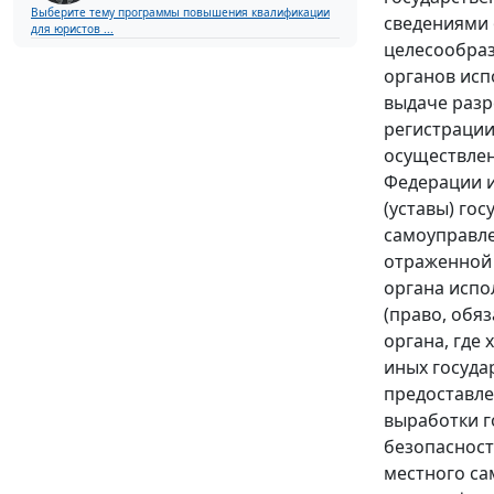
Выберите тему программы повышения квалификации
сведениями 
для юристов ...
целесообраз
органов исп
выдаче разр
регистрации
осуществлен
Федерации и
(уставы) го
самоуправле
отраженной 
органа испо
(право, обя
органа, где
иных госуда
предоставле
выработки г
безопасност
местного са