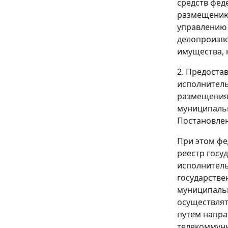
средств фед
размещению 
управлению 
делопроизво
имущества, 
2. Предоста
исполнитель
размещения 
муниципальн
Постановлен
При этом фе
реестр госу
исполнитель
государстве
муниципальн
осуществлят
путем напра
телекоммуни