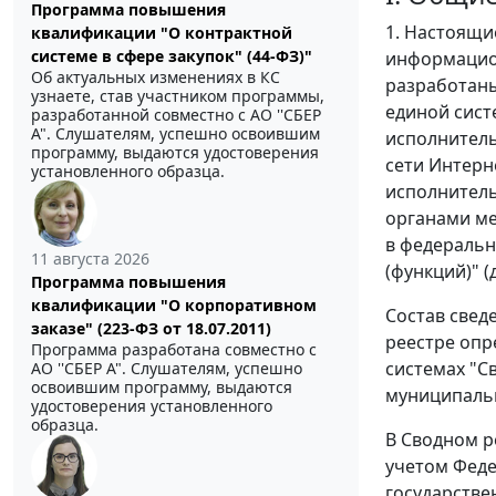
Программа повышения
1. Настоящи
квалификации "О контрактной
системе в сфере закупок" (44-ФЗ)"
информацион
Об актуальных изменениях в КС
разработаны
узнаете, став участником программы,
единой сист
разработанной совместно с АО ''СБЕР
А". Слушателям, успешно освоившим
исполнител
программу, выдаются удостоверения
сети Интерн
установленного образца.
исполнитель
органами ме
в федеральн
11 августа 2026
(функций)" (
Программа повышения
квалификации "О корпоративном
Состав свед
заказе" (223-ФЗ от 18.07.2011)
реестре опр
Программа разработана совместно с
системах "С
АО ''СБЕР А". Слушателям, успешно
освоившим программу, выдаются
муниципальн
удостоверения установленного
образца.
В Сводном р
учетом Феде
государстве