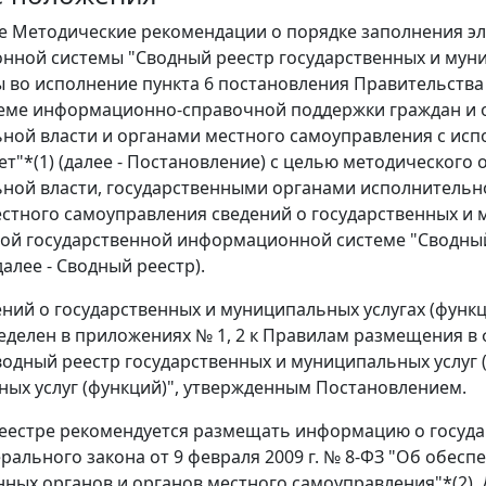
е Методические рекомендации о порядке заполнения э
ной системы "Сводный реестр государственных и муниц
 во исполнение пункта 6 постановления Правительства 
еме информационно-справочной поддержки граждан и о
ьной власти и органами местного самоуправления с и
ет"*(1) (далее - Постановление) с целью методическо
ной власти, государственными органами исполнительно
стного самоуправления сведений о государственных и 
ой государственной информационной системе "Сводный
далее - Сводный реестр).
ений о государственных и муниципальных услугах (функц
еделен в приложениях № 1, 2 к Правилам размещения 
водный реестр государственных и муниципальных услуг 
ых услуг (функций)", утвержденным Постановлением.
еестре рекомендуется размещать информацию о государ
рального закона от 9 февраля 2009 г. № 8-ФЗ "Об обес
нных органов и органов местного самоуправления"*(2)