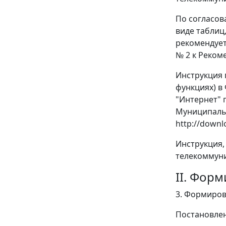
По согласов
виде таблиц
рекомендует
№ 2 к Реком
Инструкция 
функциях) в
"Интернет" 
Муниципаль
http://downl
Инструкция,
телекоммуни
II. Фор
3. Формиров
Постановлен