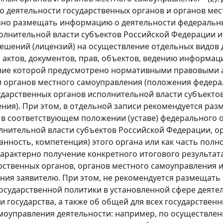
о деятельности государственных органов и органов ме
но размещать информацию о деятельности федеральных
олнительной власти субъектов Российской Федерации и 
ешений (лицензий) на осуществление отдельных видов д
 актов, документов, прав, объектов, ведению информац
ие которой предусмотрено нормативными правовыми а
 органов местного самоуправления (положения федера
сударственных органов исполнительной власти субъекто
ния). При этом, в отдельной записи рекомендуется ра
в соответствующем положении (уставе) федерального о
лнительной власти субъектов Российской Федерации, о
занность, компетенция) этого органа или как часть полн
 характерно получение конкретного итогового результа
рственных органов, органов местного самоуправления 
ния заявителю. При этом, не рекомендуется размещат
осударственной политики в установленной сфере деяте
и государства, а также об общей для всех государствен
моуправления деятельности: например, по осуществлен