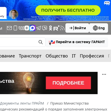
м
Войти
Eng
Перейти в систему ГАРАНТ
ование
Транспорт
Общество
IT
Профессия
П
Документы ленты ПРАЙМ
Приказ Министерства
етодических рекомендаций о порядке заполнения электронных