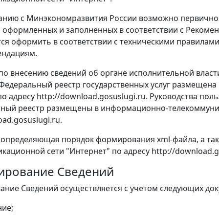
анию с Минэкономразвития России возможно первичное
, оформленных и заполненных в соответствии с Рекоме
ся оформить в соответствии с техническими правилам
ендациям.
по внесению сведений об органе исполнительной власти
 Федеральный реестр государственных услуг размещен
по адресу http://download.gosuslugi.ru. Руководства по
ный реестр размещены в информационно-телекоммуник
oad.gosuslugi.ru.
 определяющая порядок формирования xml-файла, а т
кационной сети "Интернет" по адресу http://download.go
мирование Сведений
ание Сведений осуществляется с учетом следующих док
ие;