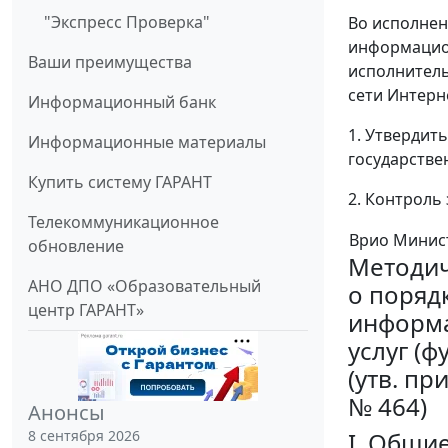
"Экспресс Проверка"
Во исполнен
информацион
Ваши преимущества
исполнител
сети Интерн
Информационный банк
1. Утвердит
Информационные материалы
государстве
Купить систему ГАРАНТ
2. Контроль
Телекоммуникационное
Врио Минис
обновление
Методич
АНО ДПО «Образовательный
о поряд
центр ГАРАНТ»
информа
услуг (ф
(утв. п
№ 464)
Анонсы
I. Общи
8 сентября 2026