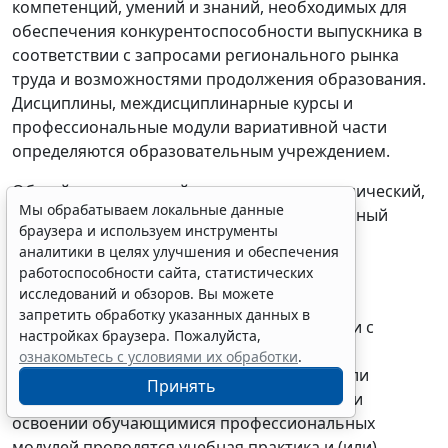
компетенций, умений и знаний, необходимых для
обеспечения конкурентоспособности выпускника в
соответствии с запросами регионального рынка
труда и возможностями продолжения образования.
Дисциплины, междисциплинарные курсы и
профессиональные модули вариативной части
определяются образовательным учреждением.
Общий гуманитарный и социально-экономический,
Мы обрабатываем локальные данные
математический и общий естественнонаучный
браузера и используем инструменты
циклы состоят из дисциплин.
аналитики в целях улучшения и обеспечения
работоспособности сайта, статистических
Профессиональный цикл состоит из
исследований и обзоров. Вы можете
общепрофессиональных дисциплин и
запретить обработку указанных данных в
профессиональных модулей в соответствии с
настройках браузера. Пожалуйста,
основными видами деятельности. В состав
ознакомьтесь с условиями их обработки
.
профессионального модуля входит один или
Принять
несколько междисциплинарных курсов. При
освоении обучающимися профессиональных
модулей проводятся учебная практика и (или)