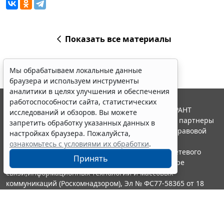
Показать все материалы
Мы обрабатываем локальные данные
браузера и используем инструменты
аналитики в целях улучшения и обеспечения
работоспособности сайта, статистических
© ООО "НПП "ГАРАНТ-СЕРВИС", 2026. Система ГАРАНТ
исследований и обзоров. Вы можете
выпускается с 1990 года. Компания "Гарант" и ее партнеры
запретить обработку указанных данных в
являются участниками Российской ассоциации правовой
настройках браузера. Пожалуйста,
информации ГАРАНТ.
ознакомьтесь с условиями их обработки
.
Портал ГАРАНТ.РУ зарегистрирован в качестве сетевого
Принять
издания Федеральной службой по надзору в сфере
связи,информационных технологий и массовых
коммуникаций (Роскомнадзором), Эл № ФС77-58365 от 18
июня 2014 года.
16+