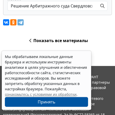
Показать все материалы
Мы обрабатываем локальные данные
браузера и используем инструменты
аналитики в целях улучшения и обеспечения
работоспособности сайта, статистических
© ООО "НПП "ГАРАНТ-СЕРВИС", 2026. Система ГАРАНТ
исследований и обзоров. Вы можете
выпускается с 1990 года. Компания "Гарант" и ее партнеры
запретить обработку указанных данных в
являются участниками Российской ассоциации правовой
настройках браузера. Пожалуйста,
информации ГАРАНТ.
ознакомьтесь с условиями их обработки
.
Портал ГАРАНТ.РУ зарегистрирован в качестве сетевого
Принять
издания Федеральной службой по надзору в сфере
связи,информационных технологий и массовых
коммуникаций (Роскомнадзором), Эл № ФС77-58365 от 18