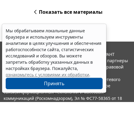
Показать все материалы
Мы обрабатываем локальные данные
браузера и используем инструменты
аналитики в целях улучшения и обеспечения
работоспособности сайта, статистических
© ООО "НПП "ГАРАНТ-СЕРВИС", 2026. Система ГАРАНТ
исследований и обзоров. Вы можете
выпускается с 1990 года. Компания "Гарант" и ее партнеры
запретить обработку указанных данных в
являются участниками Российской ассоциации правовой
настройках браузера. Пожалуйста,
информации ГАРАНТ.
ознакомьтесь с условиями их обработки
.
Портал ГАРАНТ.РУ зарегистрирован в качестве сетевого
Принять
издания Федеральной службой по надзору в сфере
связи,информационных технологий и массовых
коммуникаций (Роскомнадзором), Эл № ФС77-58365 от 18
июня 2014 года.
16+
Контакты
8-800-200-88-88