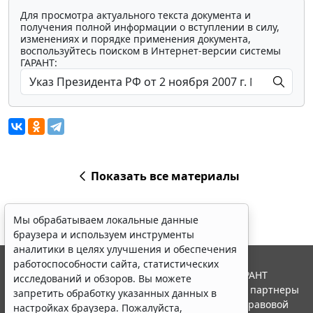
Для просмотра актуального текста документа и
получения полной информации о вступлении в силу,
изменениях и порядке применения документа,
воспользуйтесь поиском в Интернет-версии системы
ГАРАНТ:
Показать все материалы
Мы обрабатываем локальные данные
браузера и используем инструменты
аналитики в целях улучшения и обеспечения
работоспособности сайта, статистических
© ООО "НПП "ГАРАНТ-СЕРВИС", 2026. Система ГАРАНТ
исследований и обзоров. Вы можете
выпускается с 1990 года. Компания "Гарант" и ее партнеры
запретить обработку указанных данных в
являются участниками Российской ассоциации правовой
настройках браузера. Пожалуйста,