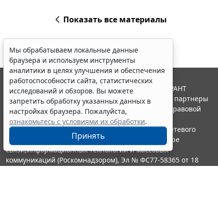
Показать все материалы
Мы обрабатываем локальные данные
браузера и используем инструменты
аналитики в целях улучшения и обеспечения
работоспособности сайта, статистических
© ООО "НПП "ГАРАНТ-СЕРВИС", 2026. Система ГАРАНТ
исследований и обзоров. Вы можете
выпускается с 1990 года. Компания "Гарант" и ее партнеры
запретить обработку указанных данных в
являются участниками Российской ассоциации правовой
настройках браузера. Пожалуйста,
информации ГАРАНТ.
ознакомьтесь с условиями их обработки
.
Портал ГАРАНТ.РУ зарегистрирован в качестве сетевого
Принять
издания Федеральной службой по надзору в сфере
связи,информационных технологий и массовых
коммуникаций (Роскомнадзором), Эл № ФС77-58365 от 18
июня 2014 года.
16+
Контакты
8-800-200-88-88