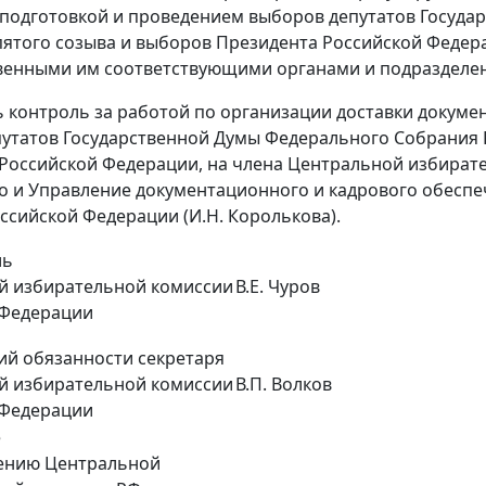
 подготовкой и проведением выборов депутатов Госуд
ятого созыва и выборов Президента Российской Федера
венными им соответствующими органами и подразделе
ь контроль за работой по организации доставки докуме
утатов Государственной Думы Федерального Собрания 
Российской Федерации, на члена Центральной избират
 и Управление документационного и кадрового обесп
ссийской Федерации (И.Н. Королькова).
ль
й избирательной комиссии
В.Е. Чуров
 Федерации
й обязанности секретаря
й избирательной комиссии
В.П. Волков
 Федерации
е
лению Центральной