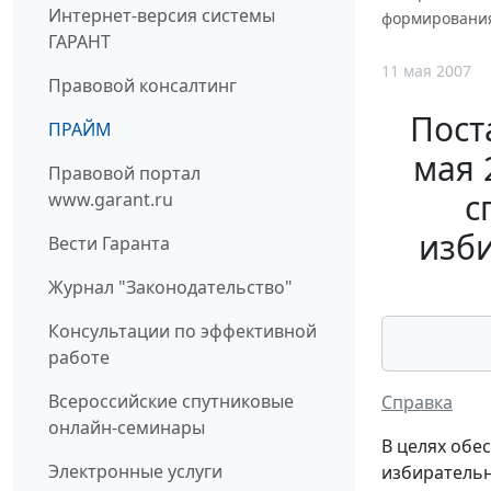
Интернет-версия системы
формирования
ГАРАНТ
11 мая 2007
Правовой консалтинг
Пост
ПРАЙМ
мая 
Правовой портал
с
www.garant.ru
изб
Вести Гаранта
Журнал "Законодательство"
Консультации по эффективной
работе
Всероссийские спутниковые
Справка
онлайн-семинары
В целях обе
Электронные услуги
избирательн