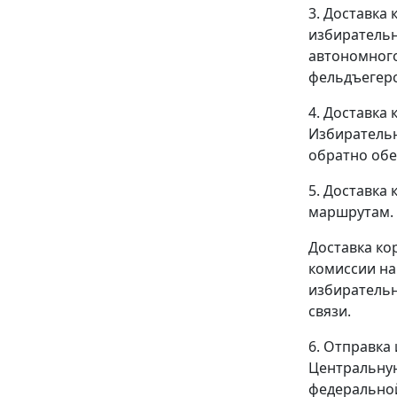
3. Доставка
избирательн
автономного
фельдъегерс
4. Доставка
Избирательн
обратно обе
5. Доставка
маршрутам.
Доставка ко
комиссии на
избиратель
связи.
6. Отправка
Центральную
федерально