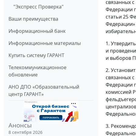
связанных с
"Экспресс Проверка"
Федерации п
статьи 25 Ф
Ваши преимущества
Федерации» 
Информационный банк
избирательн
Информационные материалы
1. Утвердит
и проведени
Купить систему ГАРАНТ
и выборов П
Телекоммуникационное
2. Установи
обновление
связанных с
Федерации п
АНО ДПО «Образовательный
комиссией Р
центр ГАРАНТ»
фельдъегерс
централизов
Федеральног
Анонсы
3. Рекоменд
8 сентября 2026
Федеральног