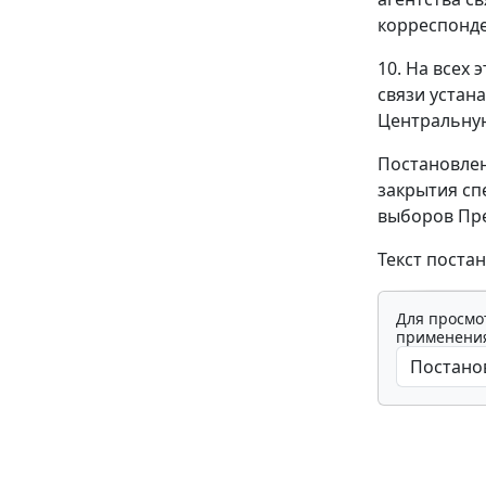
корреспонде
10. На всех
связи устан
Центральну
Постановлен
закрытия сп
выборов Пре
Текст поста
Для просмо
применения