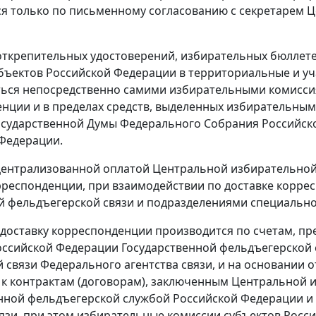
я только по письменному согласованию с секретарем 
 открепительных удостоверений, избирательных бюллет
бъектов Российской Федерации в территориальные и у
ься непосредственно самими избирательными комиссия
нции и в пределах средств, выделенных избирательным
осударственной Думы Федерального Собрания Российск
Федерации.
с централизованной оплатой Центральной избирательно
рреспонденции, при взаимодействии по доставке корре
 фельдъегерской связи и подразделениями специально
а доставку корреспонденции производится по счетам, 
ссийской Федерации Государственной фельдъегерской 
 связи Федерального агентства связи, и на основании о
 к контрактам (договорам), заключенным Центральной 
нной фельдъегерской службой Российской Федерации и
вязи, при этом избирательные комиссии субъектов Рос