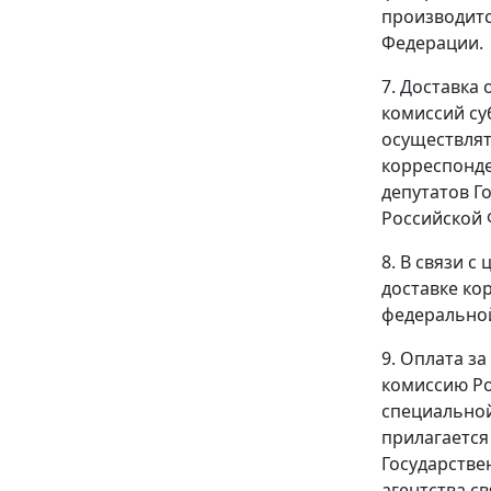
производитс
Федерации.
7. Доставка
комиссий су
осуществлят
корреспонде
депутатов Г
Российской 
8. В связи 
доставке ко
федеральной
9. Оплата з
комиссию Ро
специальной
прилагается
Государстве
агентства с