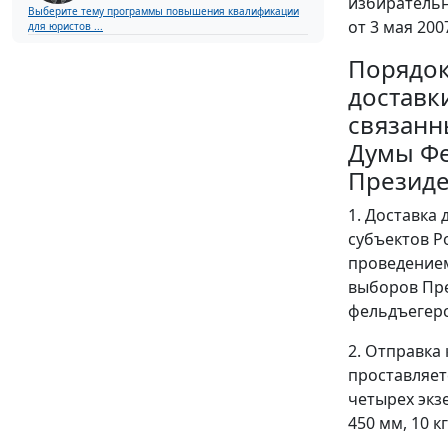
избиратель
Выберите тему программы повышения квалификации
от 3 мая 2007
для юристов ...
Порядо
доставк
связанн
Думы Фе
Президе
1. Доставка
субъектов Р
проведением
выборов Пре
фельдъегерс
2. Отправка
проставляет
четырех экз
450 мм, 10 