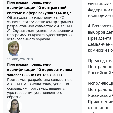
Программа повышения
связанных с
квалификации "О контрактной
Федерации п
системе в сфере закупок" (44-ФЗ)"
подведомст
Об актуальных изменениях в КС
узнаете, став участником программы,
4. Возложит
разработанной совместно с АО ''СБЕР
А". Слушателям, успешно освоившим
выборов деп
программу, выдаются удостоверения
Президента 
установленного образца.
Демьянченко
комиссии Ро
11 августа 2026
Председате
Программа повышения
Центрально
квалификации "О корпоративном
Российской
заказе" (223-ФЗ от 18.07.2011)
Программа разработана совместно с
Исполняющи
АО ''СБЕР А". Слушателям, успешно
освоившим программу, выдаются
Центрально
удостоверения установленного
Российской
образца.
Приложени
к постанов