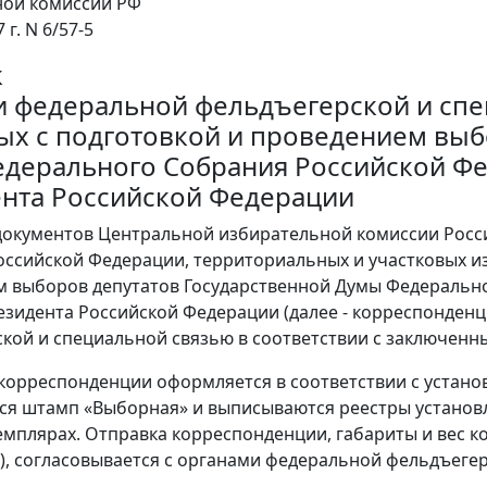
ной комиссии РФ
 г. N 6/57-5
к
и федеральной фельдъегерской и спе
ых с подготовкой и проведением выб
дерального Собрания Российской Фе
нта Российской Федерации
 документов Центральной избирательной комиссии Рос
оссийской Федерации, территориальных и участковых и
 выборов депутатов Государственной Думы Федерально
зидента Российской Федерации (далее - корреспонденци
кой и специальной связью в соответствии с заключенн
 корреспонденции оформляется в соответствии с уста
ся штамп «Выборная» и выписываются реестры установле
емплярах. Отправка корреспонденции, габариты и вес к
кг), согласовывается с органами федеральной фельдъеге