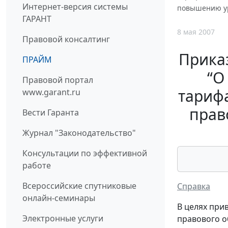
Интернет-версия системы
повышению ур
ГАРАНТ
8 мая 2007
Правовой консалтинг
Приказ
ПРАЙМ
“О
Правовой портал
тарифа
www.garant.ru
прав
Вести Гаранта
Журнал "Законодательство"
Консультации по эффективной
работе
Всероссийские спутниковые
Справка
онлайн-семинары
В целях при
Электронные услуги
правового о