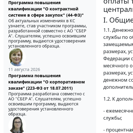
оплаты 
Программа повышения
централ
квалификации "О контрактной
системе в сфере закупок" (44-ФЗ)"
I. Общи
Об актуальных изменениях в КС
узнаете, став участником программы,
1.1. Денежн
разработанной совместно с АО ''СБЕР
А". Слушателям, успешно освоившим
службы по о
программу, выдаются удостоверения
замещаемыми
установленного образца.
размерах, у
Федерации о
месячного о
11 августа 2026
размерах, у
Программа повышения
денежном со
квалификации "О корпоративном
дополнитель
заказе" (223-ФЗ от 18.07.2011)
Программа разработана совместно с
1.2. К допо
АО ''СБЕР А". Слушателям, успешно
освоившим программу, выдаются
удостоверения установленного
- ежемесячн
образца.
службы;
- процентна