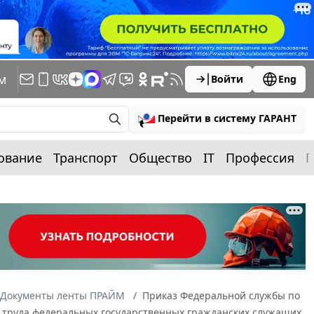
м
Войти
Eng
Перейти в систему ГАРАНТ
ование
Транспорт
Общество
IT
Профессия
П
Документы ленты ПРАЙМ
Приказ Федеральной службы по
ты труда федеральных государственных гражданских служащих