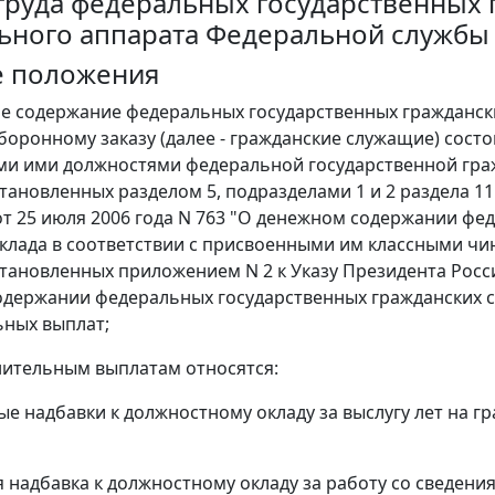
труда федеральных государственных
ьного аппарата Федеральной службы 
е положения
ое содержание федеральных государственных гражданс
боронному заказу (далее - гражданские служащие) состо
 ими должностями федеральной государственной гражд
становленных разделом 5, подразделами 1 и 2 раздела 1
т 25 июля 2006 года N 763 "О денежном содержании фе
клада в соответствии с присвоенными им классными чи
становленных приложением N 2 к Указу Президента Росси
держании федеральных государственных гражданских с
ных выплат;
лнительным выплатам относятся:
ые надбавки к должностному окладу за выслугу лет на г
я надбавка к должностному окладу за работу со сведен