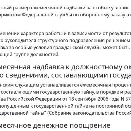
ретный размер ежемесячной надбавки за особые условия
риказом Федеральной службы по оборонному заказу в 
изменении характера работы и в зависимости от результ
 руководителя структурного подразделения решением
авка за особые условия гражданской службы может быть
ющей группе должностей.
емесячная надбавка к должностному о
со сведениями, составляющими госуд
данским служащим устанавливается ежемесячная процент
 составляющими государственную тайну, в порядке и р
ва Российской Федерации от 18 сентября 2006 года N 5
допущенным к государственной тайне на постоянной ос
дарственной тайны" (Собрание законодательства Российск
емесячное денежное поощрение