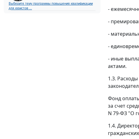
Выберите тему программы повышения квалификации
- ежемесячн
для юристов ...
- премирова
- материаль
- единоврем
- иные вып
актами.
1.3. Расход
законодател
Фонд оплаты
за счет сред
N 79-ФЗ "О 
1.4. Директ
гражданских