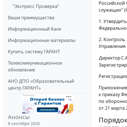
Российской 
"Экспресс Проверка"
служащих" (С
Ваши преимущества
1. Утвердит
Федеральной
Информационный банк
2. Контроль
Информационные материалы
Управления 
Купить систему ГАРАНТ
Директор
С.
Телекоммуникационное
Зарегистрир
обновление
Регистрацио
АНО ДПО «Образовательный
Приложени
центр ГАРАНТ»
к приказу Ф
по оборонно
от 21 марта 2
Анонсы
Порядо
8 сентября 2026