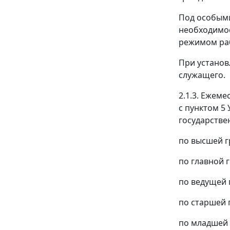
Под особыми
необходимос
режимом раб
При установ
служащего.
2.1.3. Ежем
с пунктом 5
государстве
по высшей г
по главной 
по ведущей 
по старшей 
по младшей 