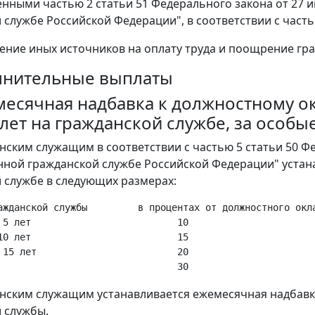
нными частью 2 статьи 51 Федерального закона от 27 и
 службе Российской Федерации", в соответствии с часть
чение иных источников на оплату труда и поощрение гр
олнительные выплаты
емесячная надбавка к должностному о
 лет на гражданской службе, за особ
анским служащим в соответствии с частью 5 статьи 50 Ф
нной гражданской службе Российской Федерации" устана
 службе в следующих размерах:
ажданской службы         в процентах от должностного окла
 5 лет                          10

10 лет                          15

 15 лет                         20

данским служащим устанавливается ежемесячная надбавк
 службы.