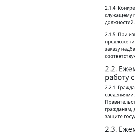
2.1.4. Конк
служащему п
должностей.
2.1.5. При 
предложению
заказу надб
соответству
2.2. Еж
работу 
2.2.1. Граж
сведениями,
Правительст
гражданам, 
защите госу
2.3. Еж