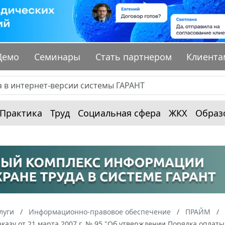
Демо
Семинары
Стать партнером
Клиента
Практика
Труд
Социальная сфера
ЖКХ
Образ
луги
Информационно-правовое обеспечение
ПРАЙМ
казу от 21 марта 2007 г. № 95 "Об утверждении Порядка опла