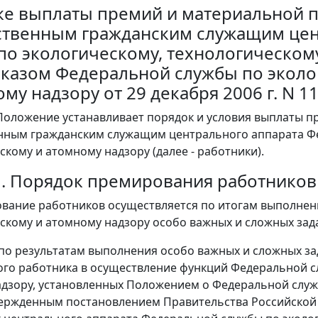
ке выплаты премий и материальной
ственным гражданским служащим цен
по экологическому, технологическом
риказом Федеральной службы по экол
му надзору от 29 декабря 2006 г. N 11
Положение устанавливает порядок и условия выплаты 
нным гражданским служащим центрального аппарата Ф
скому и атомному надзору (далее - работники).
1. Порядок премирования работников
ование работников осуществляется по итогам выполне
скому и атомному надзору особо важных и сложных зада
 по результатам выполнения особо важных и сложных за
ого работника в осуществление функций Федеральной с
дзору, установленных Положением о Федеральной служб
вержденным постановлением Правительства Российской Ф