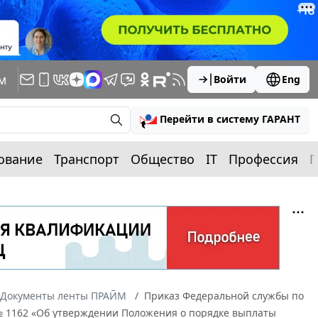
м
Войти
Eng
Перейти в систему ГАРАНТ
ование
Транспорт
Общество
IT
Профессия
П
Документы ленты ПРАЙМ
Приказ Федеральной службы по
. № 1162 «Об утверждении Положения о порядке выплаты