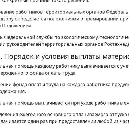
 конкретные причины такого решения.
ование работников территориальных органов Федеральн
адзору определяется положениями о премировании при
м Положением.
ь Федеральной службы по экологическому, технологич
и руководителей территориальных органов Ростехнад
2. Порядок и условия выплаты матер
альная помощь каждому работнику выплачивается с уч
вержденного фонда оплаты труда.
ении фонда оплаты труда на каждого работника предусм
одержания.
альная помощь выплачивается при уходе работника в е
зделения ежегодного основного оплачиваемого отпуска 
ачивается один раз при предоставлении любой из част