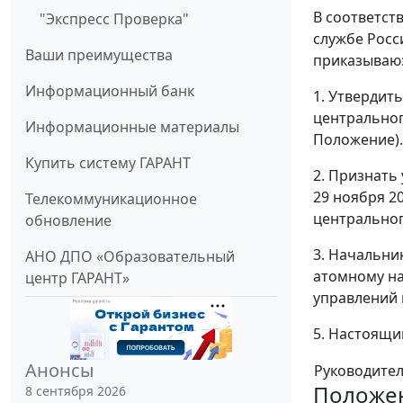
В соответств
"Экспресс Проверка"
службе Росси
Ваши преимущества
приказываю
Информационный банк
1. Утвердит
центральног
Информационные материалы
Положение).
Купить систему ГАРАНТ
2. Признать
29 ноября 2
Телекоммуникационное
центральног
обновление
3. Начальни
АНО ДПО «Образовательный
атомному на
центр ГАРАНТ»
управлений 
5. Настоящий
Анонсы
Руководите
Положе
8 сентября 2026