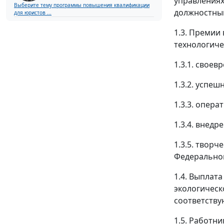
управлениях
Выберите тему программы повышения квалификации
должностны
для юристов ...
1.3. Премии
технологиче
1.3.1. свое
1.3.2. успе
1.3.3. опер
1.3.4. внед
1.3.5. твор
Федеральной
1.4. Выплат
экологическ
соответству
1.5. Работн