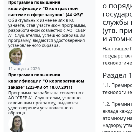
Программа повышения
о поряд
квалификации "О контрактной
государ
системе в сфере закупок" (44-ФЗ)"
службы 
Об актуальных изменениях в КС
узнаете, став участником программы,
(утв. п
разработанной совместно с АО ''СБЕР
А". Слушателям, успешно освоившим
и атомно
программу, выдаются удостоверения
установленного образца.
Настоящее 
государстве
технологиче
11 августа 2026
Раздел 
Программа повышения
квалификации "О корпоративном
1.1. Премир
заказе" (223-ФЗ от 18.07.2011)
технологиче
Программа разработана совместно с
АО ''СБЕР А". Слушателям, успешно
освоившим программу, выдаются
1.2. Премии
удостоверения установленного
вклада кажд
образца.
атомному на
надзору, ут