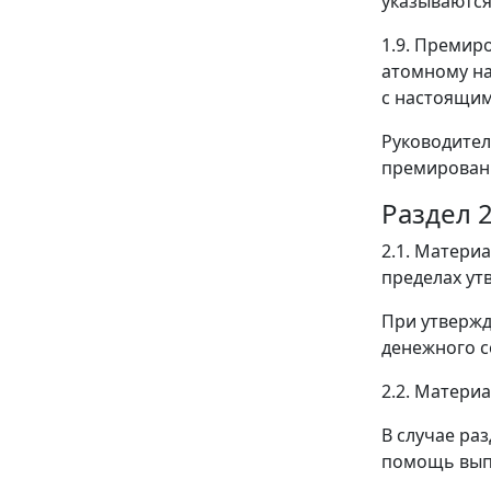
указываются
1.9. Премир
атомному н
с настоящи
Руководител
премировани
Раздел 
2.1. Матери
пределах ут
При утвержд
денежного с
2.2. Матери
В случае ра
помощь выпл