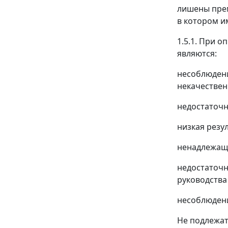
лишены прем
в котором и
1.5.1. При 
являются:
несоблюдени
некачествен
недостаточн
низкая резу
ненадлежаще
недостаточн
руководства
несоблюдени
Не подлежа