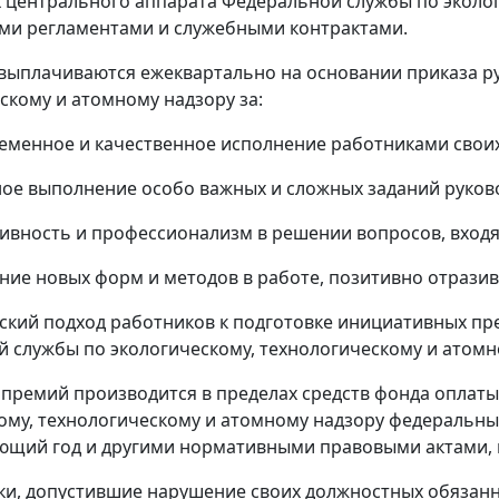
 центрального аппарата Федеральной службы по эколог
ми регламентами и служебными контрактами.
 выплачиваются ежеквартально на основании приказа р
скому и атомному надзору за:
временное и качественное исполнение работниками свои
шное выполнение особо важных и сложных заданий руков
ативность и профессионализм в решении вопросов, вхо
рение новых форм и методов в работе, позитивно отрази
ческий подход работников к подготовке инициативных 
 службы по экологическому, технологическому и атомн
а премий производится в пределах средств фонда оплат
ому, технологическому и атомному надзору федеральн
ющий год и другими нормативными правовыми актами, 
ики, допустившие нарушение своих должностных обязанн