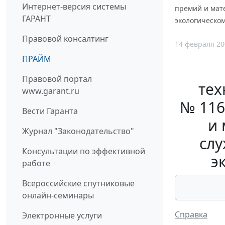
Интернет-версия системы
премий и мат
ГАРАНТ
экологическом
Правовой консалтинг
14 февраля 20
ПРАЙМ
Правовой портал
тех
www.garant.ru
№ 116
Вести Гаранта
и
Журнал "Законодательство"
слу
Консультации по эффективной
э
работе
Всероссийские спутниковые
онлайн-семинары
Справка
Электронные услуги