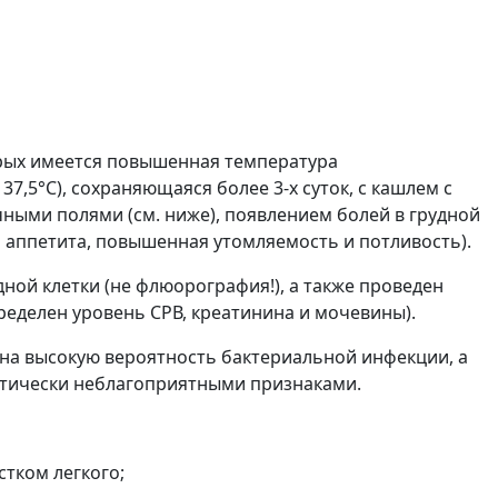
орых имеется повышенная температура
7,5°С), сохраняющаяся более 3-х суток, с кашлем с
ыми полями (см. ниже), появлением болей в грудной
 аппетита, повышенная утомляемость и потливость).
ой клетки (не флюорография!), а также проведен
ределен уровень СРВ, креатинина и мочевины).
т на высокую вероятность бактериальной инфекции, а
ностически неблагоприятными признаками.
стком легкого;