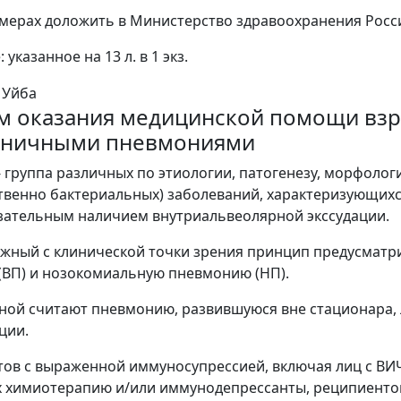
мерах доложить в Министерство здравоохранения Россий
указанное на 13 л. в 1 экз.
. Уйба
м оказания медицинской помощи взр
ьничными пневмониями
 группа различных по этиологии, патогенезу, морфоло
венно бактериальных) заболеваний, характеризующих
язательным наличием внутриальвеолярной экссудации.
жный с клинической точки зрения принцип предусмат
ВП) и нозокомиальную пневмонию (НП).
ой считают пневмонию, развившуюся вне стационара, 
ции.
тов с выраженной иммуносупрессией, включая лиц с 
химиотерапию и/или иммунодепрессанты, реципиентов 