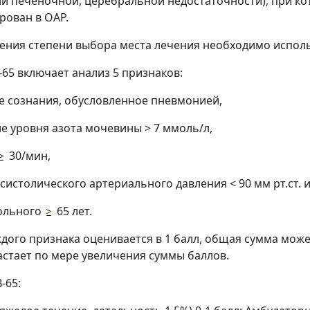
и печеночной, церебральной недостаточности), при к
рован в ОАР.
ения степени выбора места лечения необходимо исполь
65 включает анализ 5 признаков:
е сознания, обусловленное пневмонией,
е уровня азота мочевины > 7 ммоль/л,
30/мин,
 систолического артериального давления < 90 мм рт.ст.
больного
65 лет.
дого признака оценивается в 1 балл, общая сумма может
астает по мере увеличения суммы баллов.
-65: