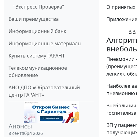
"Экспресс Проверка"
О принятых 
Ваши преимущества
Приложение: 
Информационный банк
В.В
Алгорит
Информационные материалы
внебол
Купить систему ГАРАНТ
Пневмонии -
(преимущест
Телекоммуникационное
легких с об
обновление
Наиболее ва
АНО ДПО «Образовательный
пневмонию (
центр ГАРАНТ»
Внебольничн
госпитализа
ВП у пациен
Анонсы
получающих 
8 сентября 2026