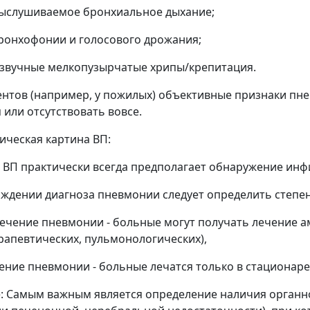
выслушиваемое бронхиальное дыхание;
бронхофонии и голосового дрожания;
 звучные мелкопузырчатые хрипы/крепитация.
ентов (например, у пожилых) объективные признаки пн
 или отсутствовать вовсе.
ическая картина ВП:
 ВП практически всегда предполагает обнаружение инф
ждении диагноза пневмонии следует определить степе
ечение пневмонии - больные могут получать лечение а
рапевтических, пульмонологических),
ение пневмонии - больные лечатся только в стационаре
 Самым важным является определение наличия органно