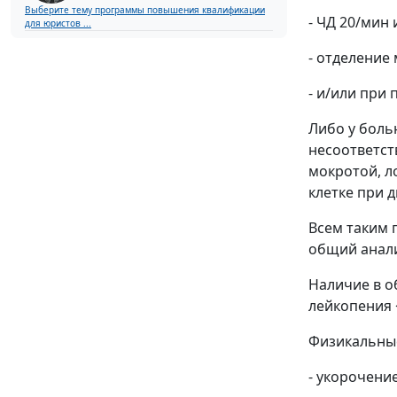
Выберите тему программы повышения квалификации
- ЧД 20/мин 
для юристов ...
- отделение
- и/или при
Либо у боль
несоответст
мокротой, л
клетке при 
Всем таким 
общий анали
Наличие в о
лейкопения 
Физикальны
- укорочени