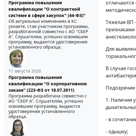
отличаются 
Программа повышения
квалификации "О контрактной
методическо
системе в сфере закупок" (44-ФЗ)"
Об актуальных изменениях в КС
Тяжелая ВП 
узнаете, став участником программы,
признаками 
разработанной совместно с АО ''СБЕР
анестезиоло
А". Слушателям, успешно освоившим
программу, выдаются удостоверения
установленного образца.
Для выявлен
торакальног
В случае го
11 августа 2026
антибактериа
Программа повышения
квалификации "О корпоративном
Подозрение 
заказе" (223-ФЗ от 18.07.2011)
Программа разработана совместно с
1. Наличии 
АО ''СБЕР А". Слушателям, успешно
освоившим программу, выдаются
дыхательных 
удостоверения установленного
образца.
- в сочетан
- одышку;