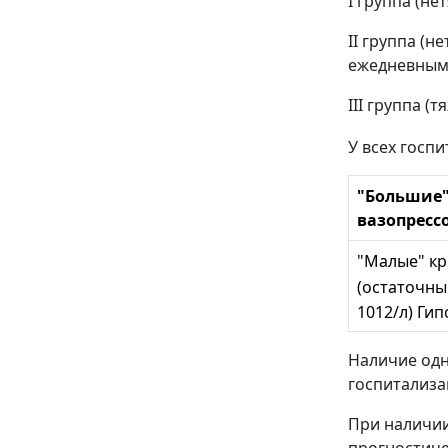
I группа (не
II группа (
ежедневным
III группа (
У всех госп
"Большие"
вазопресс
"Малые" к
(остаточны
1012/л) Ги
Наличие одн
госпитализа
При наличии