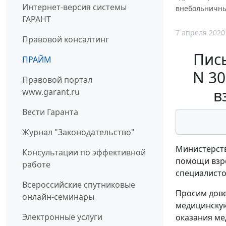
Интернет-версия системы
внебольничн
ГАРАНТ
7 апреля 2020
Правовой консалтинг
Пись
ПРАЙМ
N 3
Правовой портал
в
www.garant.ru
Вести Гаранта
Журнал "Законодательство"
Министерств
Консультации по эффективной
помощи взр
работе
специалисто
Всероссийские спутниковые
Просим дов
онлайн-семинары
медицинскую
Электронные услуги
оказания ме