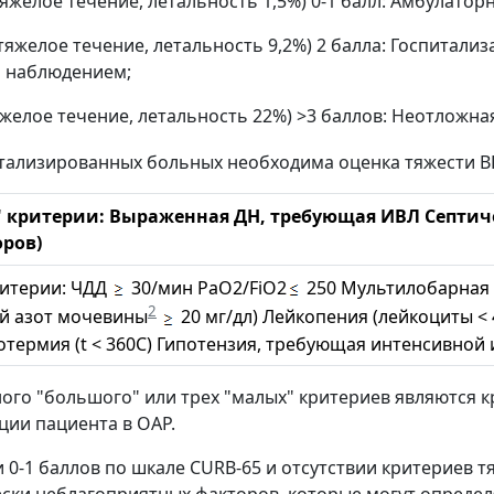
тяжелое течение, летальность 1,5%) 0-1 балл: Амбулатор
нетяжелое течение, летальность 9,2%) 2 балла: Госпитал
 наблюдением;
тяжелое течение, летальность 22%) >3 баллов: Неотложна
итализированных больных необходима оценка тяжести 
 критерии: Выраженная ДН, требующая ИВЛ Септич
оров)
ритерии: ЧДД
30/мин PaO2/FiO2
250 Мультилобарная
2
й азот мочевины
20 мг/дл) Лейкопения (лейкоциты < 
потермия (t < 360C) Гипотензия, требующая интенсивно
ого "большого" или трех "малых" критериев являются 
ции пациента в ОАР.
 0-1 баллов по шкале CURB-65 и отсутствии критериев т