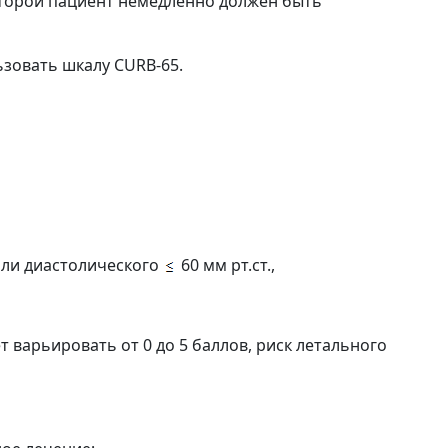
оторой пациент немедленно должен быть
зовать шкалу CURB-65.
 или диастолического
60 мм рт.ст.,
 варьировать от 0 до 5 баллов, риск летального