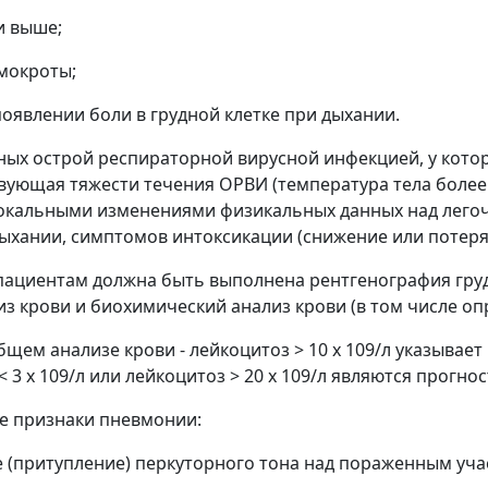
и выше;
 мокроты;
 появлении боли в грудной клетке при дыхании.
ных острой респираторной вирусной инфекцией, у кот
вующая тяжести течения ОРВИ (температура тела более 3
окальными изменениями физикальных данных над легочн
дыхании, симптомов интоксикации (снижение или потеря
пациентам должна быть выполнена рентгенография грудн
з крови и биохимический анализ крови (в том числе оп
бщем анализе крови - лейкоцитоз > 10 х 109/л указывае
< 3 х 109/л или лейкоцитоз > 20 х 109/л являются прог
е признаки пневмонии:
е (притупление) перкуторного тона над пораженным уча