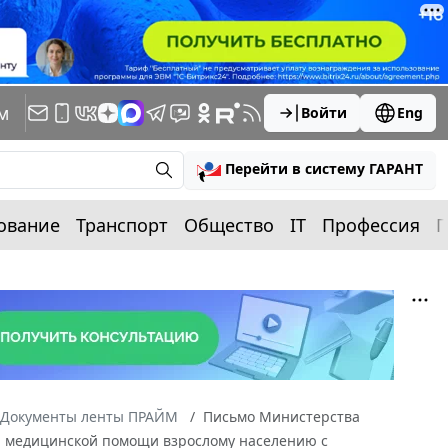
м
Войти
Eng
Перейти в систему ГАРАНТ
ование
Транспорт
Общество
IT
Профессия
П
Документы ленты ПРАЙМ
Письмо Министерства
ния медицинской помощи взрослому населению с