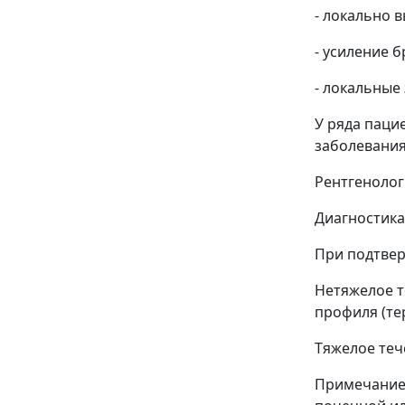
- локально 
- усиление 
- локальные
У ряда паци
заболевания
Рентгенолог
Диагностика
При подтвер
Нетяжелое т
профиля (те
Тяжелое теч
Примечание: