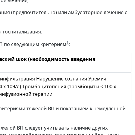
ное лечение;
изация (предпочтительно) или амбулаторное лечение с
я госпитализация.
1
ВП по следующим критериям
:
еский шок (необходимость введения
 инфильтрация Нарушение сознания Уремия
4 х 109/л) Тромбоцитопения (тромбоциты < 100 х
й инфузионной терапии
критериями тяжелой ВП и показанием к немедленной
яжелой ВП следует учитывать наличие других