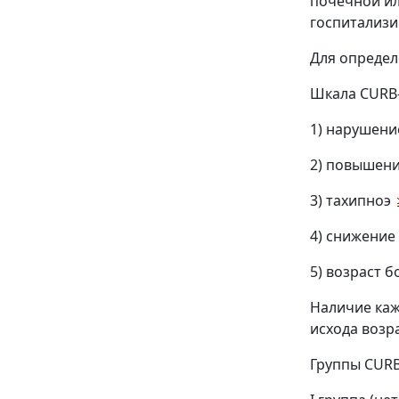
почечной ил
госпитализи
Для определ
Шкала CURB-
1) нарушени
2) повышени
3) тахипноэ
4) снижение
5) возраст 
Наличие каж
исхода возр
Группы CURB