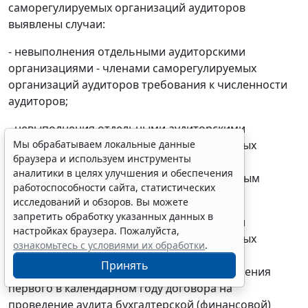
саморегулируемых организаций аудиторов
выявлены случаи:
- невыполнения отдельными аудиторскими
организациями - членами саморегулируемых
организаций аудиторов требования к численности
аудиторов;
- невыполнения отдельными аудиторскими
Мы обрабатываем локальные данные
организациями - членами саморегулируемых
браузера и используем инструменты
организаций аудиторов требования к лицу,
аналитики в целях улучшения и обеспечения
являющемуся единоличным исполнительным
работоспособности сайта, статистических
органом аудиторской организации;
исследований и обзоров. Вы можете
запретить обработку указанных данных в
- невыполнения отдельными аудиторскими
настройках браузера. Пожалуйста,
организациями - членами саморегулируемых
ознакомьтесь с условиями их обработки
.
организаций аудиторов требования к
Принять
представлению информации о дате заключения
первого в календарном году договора на
проведение аудита бухгалтерской (финансовой)