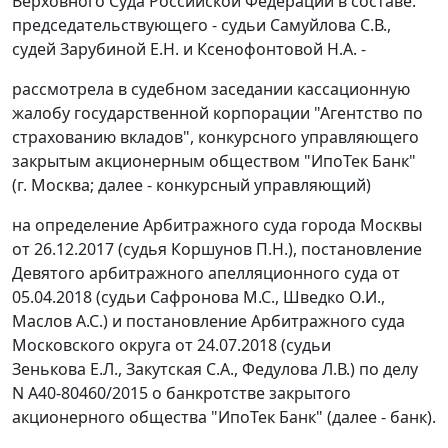
Верховного Суда Российской Федерации в составе:
председательствующего - судьи Самуйлова С.В.,
судей Зарубиной Е.Н. и Ксенофонтовой Н.А. -
рассмотрела в судебном заседании кассационную
жалобу государственной корпорации "Агентство по
страхованию вкладов", конкурсного управляющего
закрытым акционерным обществом "ИпоТек Банк"
(г. Москва; далее - конкурсный управляющий)
на определение Арбитражного суда города Москвы
от 26.12.2017 (судья Коршунов П.Н.), постановление
Девятого арбитражного апелляционного суда от
05.04.2018 (судьи Сафронова М.С., Шведко О.И.,
Маслов А.С.) и постановление Арбитражного суда
Московского округа от 24.07.2018 (судьи
Зенькова Е.Л., Закутская С.А., Федулова Л.В.) по делу
N А40-80460/2015 о банкротстве закрытого
акционерного общества "ИпоТек Банк" (далее - банк).