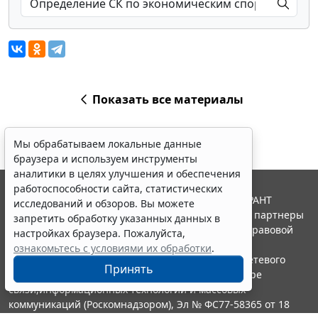
Показать все материалы
Мы обрабатываем локальные данные
браузера и используем инструменты
аналитики в целях улучшения и обеспечения
работоспособности сайта, статистических
© ООО "НПП "ГАРАНТ-СЕРВИС", 2026. Система ГАРАНТ
исследований и обзоров. Вы можете
выпускается с 1990 года. Компания "Гарант" и ее партнеры
запретить обработку указанных данных в
являются участниками Российской ассоциации правовой
настройках браузера. Пожалуйста,
информации ГАРАНТ.
ознакомьтесь с условиями их обработки
.
Портал ГАРАНТ.РУ зарегистрирован в качестве сетевого
Принять
издания Федеральной службой по надзору в сфере
связи,информационных технологий и массовых
коммуникаций (Роскомнадзором), Эл № ФС77-58365 от 18