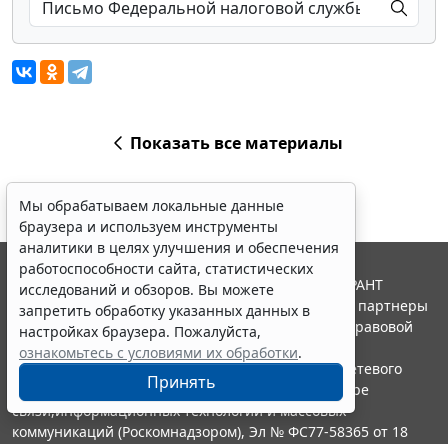
Показать все материалы
Мы обрабатываем локальные данные
браузера и используем инструменты
аналитики в целях улучшения и обеспечения
работоспособности сайта, статистических
© ООО "НПП "ГАРАНТ-СЕРВИС", 2026. Система ГАРАНТ
исследований и обзоров. Вы можете
выпускается с 1990 года. Компания "Гарант" и ее партнеры
запретить обработку указанных данных в
являются участниками Российской ассоциации правовой
настройках браузера. Пожалуйста,
информации ГАРАНТ.
ознакомьтесь с условиями их обработки
.
Портал ГАРАНТ.РУ зарегистрирован в качестве сетевого
Принять
издания Федеральной службой по надзору в сфере
связи,информационных технологий и массовых
коммуникаций (Роскомнадзором), Эл № ФС77-58365 от 18