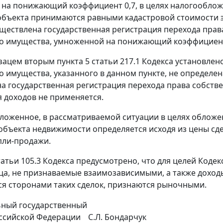
на понижающий коэффициент 0,7, в целях налогообло
объекта принимаются равными кадастровой стоимости эт
ществлена государственная регистрация перехода прав
о имущества, умноженной на понижающий коэффициент
зацем вторым пункта 5 статьи 217.1 Кодекса установлено
 имущества, указанного в данном пункте, не определена
а государственная регистрация перехода права собстве
 доходов не применяется.
ложенное, в рассматриваемой ситуации в целях обложе
объекта недвижимости определяется исходя из цены сд
пли-продажи.
татьи 105.3 Кодекса предусмотрено, что для целей Коде
ца, не признаваемые взаимозависимыми, а также доход
 сторонами таких сделок, признаются рыночными.
ьный государственный
ссийской Федерации
С.Л. Бондарчук