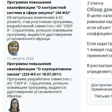
Программа повышения
2 класса
квалификации "О контрактной
Обзор до
системе в сфере закупок" (44-ФЗ)"
В целях нал
Об актуальных изменениях в КС
равными кад
узнаете, став участником программы,
разработанной совместно с АО ''СБЕР
если объект
А". Слушателям, успешно освоившим
коэффициент
программу, выдаются удостоверения
установленного образца.
Если кадаст
1 января го
применяется
11 августа 2026
Программа повышения
В рассматри
квалификации "О корпоративном
определяетс
заказе" (223-ФЗ от 18.07.2011)
Программа разработана совместно с
АО ''СБЕР А". Слушателям, успешно
Для просмо
освоившим программу, выдаются
применения
удостоверения установленного
образца.