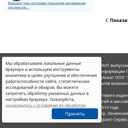
Выберите тему программы повышения квалификации
для юристов ...
Показа
Мы обрабатываем локальные данные
© ООО "НПП "ГАРАНТ-СЕРВИС", 2026. Система ГАРАНТ выпускае
браузера и используем инструменты
участниками Российской ассоциации правовой информации Г
аналитики в целях улучшения и обеспечения
Все права на материалы сайта ГАРАНТ.РУ принадлежат ООО "
работоспособности сайта, статистических
Полное или частичное воспроизведение материалов возможн
исследований и обзоров. Вы можете
Правила использования портала.
запретить обработку указанных данных в
Портал ГАРАНТ.РУ зарегистрирован в качестве сетевого изда
настройках браузера. Пожалуйста,
надзору в сфере связи,информационных технологий и массо
ознакомьтесь с условиями их обработки
.
(Роскомнадзором), Эл № ФС77-58365 от 18 июня 2014 года.
ООО "НПП "ГАРАНТ-СЕРВИС", 119234, г. Москва, тер. Ленинские 
Принять
Разработчик ЭПС Система ГАРАНТ – ООО "НПП "
Гарант-Сервис