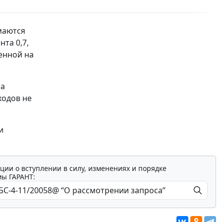
маются
та 0,7,
енной на
на
ходов не
и
ции о вступлении в силу, изменениях и порядке
мы ГАРАНТ: