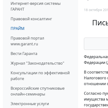
Интернет-версия системы
ГАРАНТ
18 октября 20
Правовой консалтинг
Пись
ПРАЙМ
Правовой портал
www.garant.ru
Вести Гаранта
Федеральная
Федерации (
Журнал "Законодательство"
В соответст
Консультации по эффективной
Налогового 
работе
отношении о
Всероссийские спутниковые
Согласно пу
онлайн-семинары
имущества м
Электронные услуги
государстве