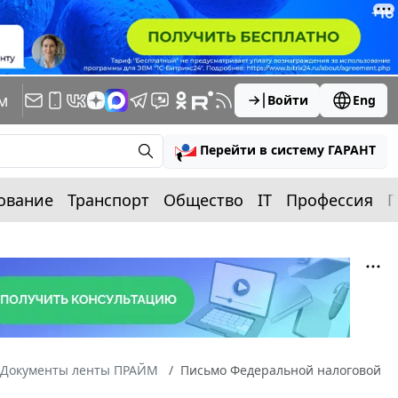
м
Войти
Eng
Перейти в систему ГАРАНТ
ование
Транспорт
Общество
IT
Профессия
П
Документы ленты ПРАЙМ
Письмо Федеральной налоговой