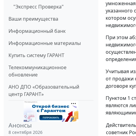
умноженная 
"Экспресс Проверка"
указанного 
котором осу
Ваши преимущества
недвижимог
Информационный банк
При этом аб
Информационные материалы
недвижимого
осуществлен
Купить систему ГАРАНТ
определения
Телекоммуникационное
Учитывая из
обновление
от продажи 
договоре ку
АНО ДПО «Образовательный
центр ГАРАНТ»
Пунктом 1 с
являются ли
являющимися
Анонсы
Действител
советник Ро
8 сентября 2026