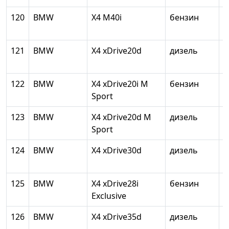
120
BMW
X4 M40i
бензин
2
121
BMW
X4 xDrive20d
дизель
1
122
BMW
X4 xDrive20i M
бензин
1
Sport
123
BMW
X4 xDrive20d M
дизель
1
Sport
124
BMW
X4 xDrive30d
дизель
2
125
BMW
X4 xDrive28i
бензин
1
Exclusive
126
BMW
X4 xDrive35d
дизель
2