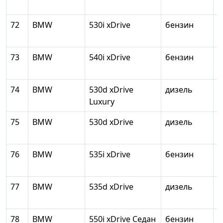
72
BMW
530i xDrive
бензин
1
73
BMW
540i xDrive
бензин
2
74
BMW
530d xDrive
дизель
2
Luxury
75
BMW
530d xDrive
дизель
2
76
BMW
535i xDrive
бензин
2
77
BMW
535d xDrive
дизель
2
78
BMW
550i xDrive Седан
бензин
4