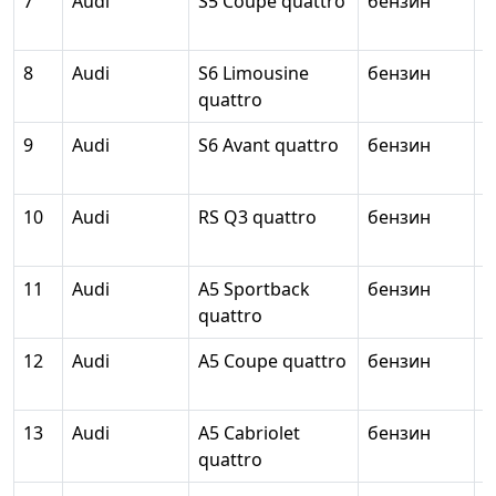
7
Audi
S5 Coupe quattro
бензин
2
8
Audi
S6 Limousine
бензин
3
quattro
9
Audi
S6 Avant quattro
бензин
3
10
Audi
RS Q3 quattro
бензин
2
11
Audi
A5 Sportback
бензин
2
quattro
12
Audi
A5 Coupe quattro
бензин
2
13
Audi
A5 Cabriolet
бензин
2
quattro