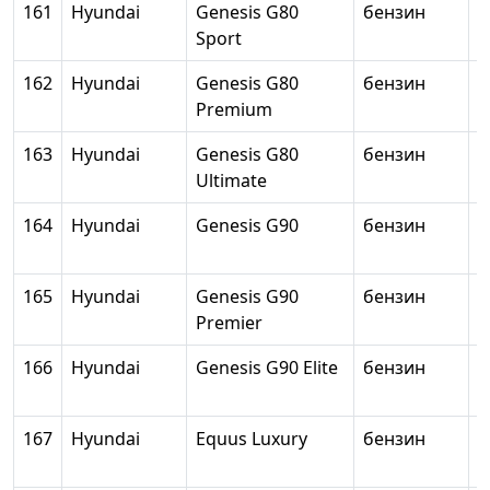
161
Hyundai
Genesis G80
бензин
3
Sport
162
Hyundai
Genesis G80
бензин
1
Premium
163
Hyundai
Genesis G80
бензин
3
Ultimate
164
Hyundai
Genesis G90
бензин
3
165
Hyundai
Genesis G90
бензин
3
Premier
166
Hyundai
Genesis G90 Elite
бензин
3
167
Hyundai
Equus Luxury
бензин
3