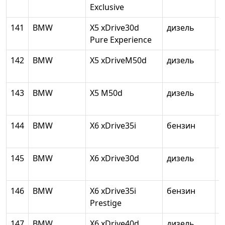
Exclusive
141
BMW
X5 xDrive30d
дизель
2
Pure Experience
142
BMW
X5 xDriveM50d
дизель
2
143
BMW
X5 M50d
дизель
2
144
BMW
X6 xDrive35i
бензин
2
145
BMW
X6 xDrive30d
дизель
2
146
BMW
X6 xDrive35i
бензин
2
Prestige
147
BMW
X6 xDrive40d
дизель
2