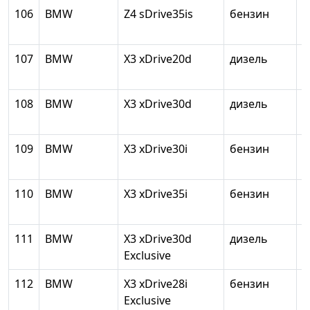
106
BMW
Z4 sDrive35is
бензин
2
107
BMW
X3 xDrive20d
дизель
2
108
BMW
X3 xDrive30d
дизель
2
109
BMW
X3 xDrive30i
бензин
1
110
BMW
X3 xDrive35i
бензин
2
111
BMW
X3 xDrive30d
дизель
2
Exclusive
112
BMW
X3 xDrive28i
бензин
1
Exclusive