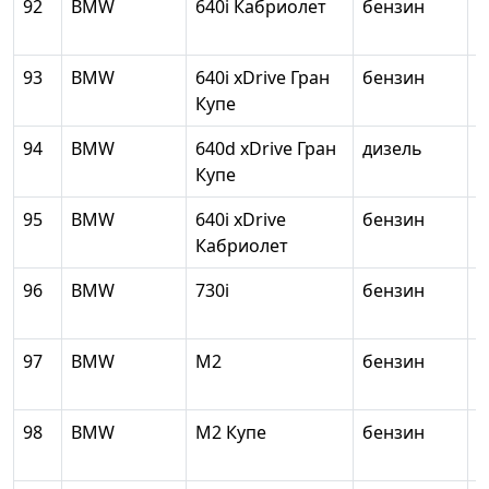
92
BMW
640i Кабриолет
бензин
2
93
BMW
640i xDrive Гран
бензин
2
Купе
94
BMW
640d xDrive Гран
дизель
2
Купе
95
BMW
640i xDrive
бензин
2
Кабриолет
96
BMW
730i
бензин
л
97
BMW
M2
бензин
2
98
BMW
M2 Купе
бензин
2