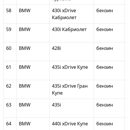
58
BMW
430i xDrive
бензин
1
Кабриолет
59
BMW
430i Кабриолет
бензин
1
60
BMW
428i
бензин
1
61
BMW
435i xDrive Купе
бензин
2
62
BMW
435i xDrive Гран
бензин
2
Купе
63
BMW
435i
бензин
2
64
BMW
440i xDrive Купе
бензин
2