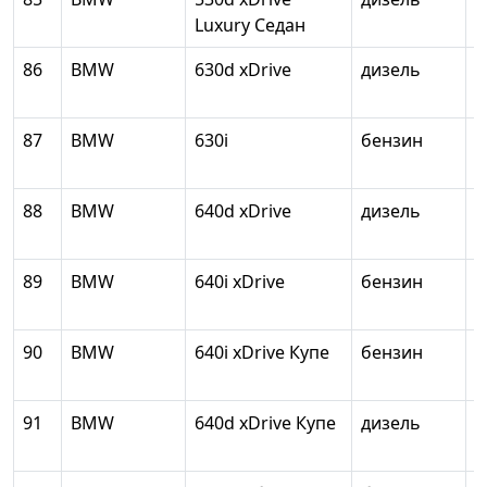
Luxury Седан
86
BMW
630d xDrive
дизель
2
87
BMW
630i
бензин
1
88
BMW
640d xDrive
дизель
2
89
BMW
640i xDrive
бензин
2
90
BMW
640i xDrive Купе
бензин
2
91
BMW
640d xDrive Купе
дизель
2