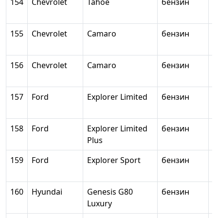
154
Chevrolet
Tahoe
бензин
6
155
Chevrolet
Camaro
бензин
3
156
Chevrolet
Camaro
бензин
6
157
Ford
Explorer Limited
бензин
3
158
Ford
Explorer Limited
бензин
3
Plus
159
Ford
Explorer Sport
бензин
3
160
Hyundai
Genesis G80
бензин
л
Luxury