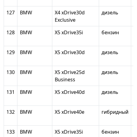
127
BMW
X4 xDrive30d
дизель
2
Exclusive
128
BMW
X5 xDrive35i
бензин
2
129
BMW
X5 xDrive30d
дизель
2
130
BMW
X5 xDrive25d
дизель
2
Business
131
BMW
X5 xDrive40d
дизель
2
132
BMW
X5 xDrive40e
гибридный
1
133
BMW
X5 xDrive35i
бензин
2