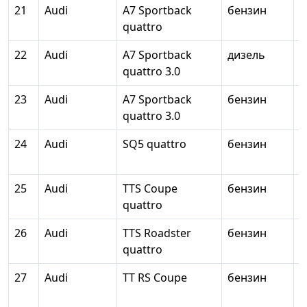
21
Audi
A7 Sportback
бензин
1
quattro
22
Audi
A7 Sportback
дизель
2
quattro 3.0
23
Audi
A7 Sportback
бензин
2
quattro 3.0
24
Audi
SQ5 quattro
бензин
2
25
Audi
TTS Coupe
бензин
2
quattro
26
Audi
TTS Roadster
бензин
2
quattro
27
Audi
TT RS Coupe
бензин
2