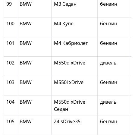
99
BMW
М3 Седан
бензин
2
100
BMW
М4 Купе
бензин
2
101
BMW
М4 Кабриолет
бензин
2
102
BMW
M550d xDrive
дизель
2
103
BMW
M550i xDrive
бензин
4
104
BMW
M550d xDrive
дизель
2
Седан
105
BMW
Z4 sDrive35i
бензин
2