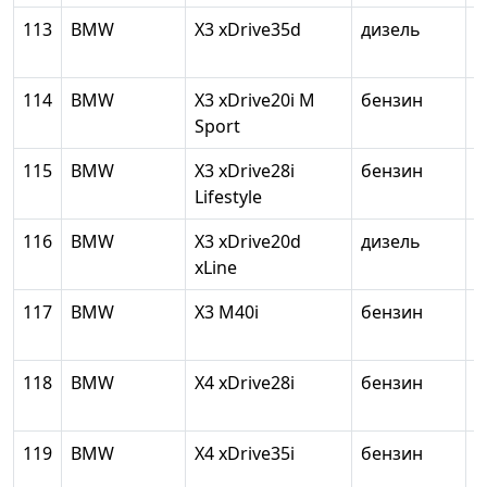
113
BMW
X3 xDrive35d
дизель
1
114
BMW
X3 xDrive20i M
бензин
1
Sport
115
BMW
X3 xDrive28i
бензин
1
Lifestyle
116
BMW
X3 xDrive20d
дизель
1
xLine
117
BMW
X3 M40i
бензин
2
118
BMW
X4 xDrive28i
бензин
1
119
BMW
X4 xDrive35i
бензин
2