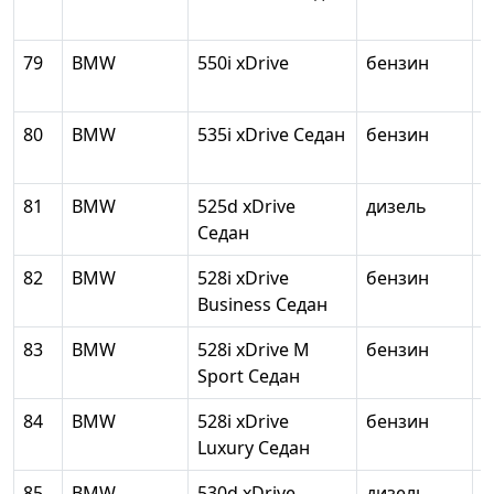
79
BMW
550i xDrive
бензин
4
80
BMW
535i xDrive Седан
бензин
2
81
BMW
525d xDrive
дизель
1
Седан
82
BMW
528i xDrive
бензин
1
Business Седан
83
BMW
528i xDrive M
бензин
1
Sport Седан
84
BMW
528i xDrive
бензин
1
Luxury Седан
85
BMW
530d xDrive
дизель
2