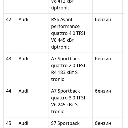
V8 412 кВт
tiptronic
42
Audi
RS6 Avant
бензин
3
performance
quattro 4.0 TFSI
V8 445 кВт
tiptronic
43
Audi
A7 Sportback
бензин
1
quattro 2.0 TFSI
R4 183 кВт S
tronic
44
Audi
A7 Sportback
бензин
2
quattro 3.0 TFSI
V6 245 кВт S
tronic
45
Audi
S7 Sportback
бензин
3