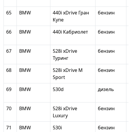
65
BMW
440i xDrive Гран
бензин
2
Купе
66
BMW
440i Кабриолет
бензин
2
67
BMW
528i xDrive
бензин
1
Туринг
68
BMW
528i xDrive M
бензин
1
Sport
69
BMW
530d
дизель
2
70
BMW
528i xDrive
бензин
1
Luxury
71
BMW
530i
бензин
1