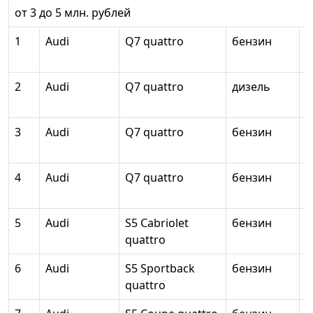
от 3 до 5 млн. рублей
1
Audi
Q7 quattro
бензин
2
2
Audi
Q7 quattro
дизель
2
3
Audi
Q7 quattro
бензин
6
4
Audi
Q7 quattro
бензин
1
5
Audi
S5 Cabriolet
бензин
2
quattro
6
Audi
S5 Sportback
бензин
2
quattro