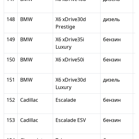
148
BMW
X6 xDrive30d
дизель
2
Prestige
149
BMW
X6 xDrive35i
бензин
2
Luxury
150
BMW
X6 xDrive50i
бензин
4
151
BMW
X6 xDrive30d
дизель
2
Luxury
152
Cadillac
Escalade
бензин
6
153
Cadillac
Escalade ESV
бензин
л