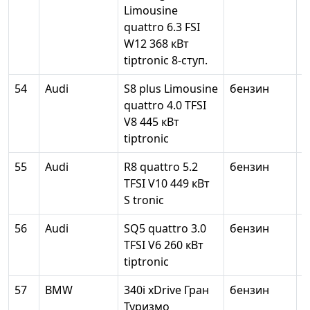
Limousine
quattro 6.3 FSI
W12 368 кВт
tiptronic 8-ступ.
54
Audi
S8 plus Limousine
бензин
3
quattro 4.0 TFSI
V8 445 кВт
tiptronic
55
Audi
R8 quattro 5.2
бензин
5
TFSI V10 449 кВт
S tronic
56
Audi
SQ5 quattro 3.0
бензин
2
TFSI V6 260 кВт
tiptronic
57
BMW
340i xDrive Гран
бензин
2
Туризмо