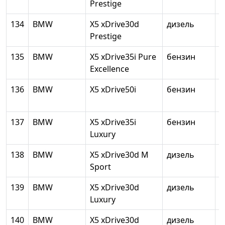
Prestige
134
BMW
X5 xDrive30d
дизель
2
Prestige
135
BMW
X5 xDrive35i Pure
бензин
2
Excellence
136
BMW
X5 xDrive50i
бензин
4
137
BMW
X5 xDrive35i
бензин
2
Luxury
138
BMW
X5 xDrive30d M
дизель
2
Sport
139
BMW
X5 xDrive30d
дизель
2
Luxury
140
BMW
X5 xDrive30d
дизель
2