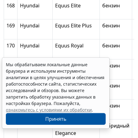
168
Hyundai
Equus Elite
бензин
3
169
Hyundai
Equus Elite Plus
бензин
3
170
Hyundai
Equus Royal
бензин
5
Мы обрабатываем локальные данные
171
Hyundai
Equus Limousine
бензин
5
браузера и используем инструменты
аналитики в целях улучшения и обеспечения
работоспособности сайта, статистических
172
Infiniti
Q60
бензин
исследований и обзоров. Вы можете
запретить обработку указанных данных в
настройках браузера. Пожалуйста,
173
Infiniti
Q70
бензин
5
ознакомьтесь с условиями их обработки
.
Принять
174
Infiniti
QX60 2.5 HEV
гибридный
л
Elegance