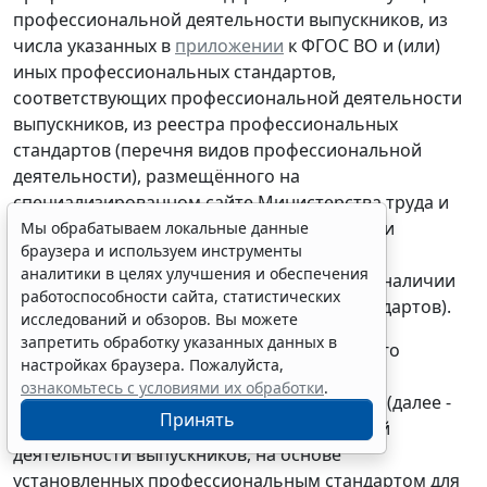
профессиональной деятельности выпускников, из
числа указанных в
приложении
к ФГОС ВО и (или)
иных профессиональных стандартов,
соответствующих профессиональной деятельности
выпускников, из реестра профессиональных
стандартов (перечня видов профессиональной
деятельности), размещённого на
специализированном сайте Министерства труда и
социальной защиты Российской Федерации
Мы обрабатываем локальные данные
браузера и используем инструменты
«Профессиональные стандарты»
аналитики в целях улучшения и обеспечения
(http://profstandart.rosmintrud.ru)
*(3)
(при наличии
работоспособности сайта, статистических
соответствующих профессиональных стандартов).
исследований и обзоров. Вы можете
запретить обработку указанных данных в
Из каждого выбранного профессионального
настройках браузера. Пожалуйста,
стандарта Организация выделяет одну или
ознакомьтесь с условиями их обработки
.
несколько обобщённых трудовых функций (далее -
Принять
ОТФ), соответствующих профессиональной
деятельности выпускников, на основе
установленных профессиональным стандартом для