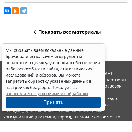
Показать все материалы
Мы обрабатываем локальные данные
браузера и используем инструменты
аналитики в целях улучшения и обеспечения
работоспособности сайта, статистических
© ООО "НПП "ГАРАНТ-СЕРВИС", 2026. Система ГАРАНТ
исследований и обзоров. Вы можете
выпускается с 1990 года. Компания "Гарант" и ее партнеры
запретить обработку указанных данных в
являются участниками Российской ассоциации правовой
настройках браузера. Пожалуйста,
информации ГАРАНТ.
ознакомьтесь с условиями их обработки
.
Портал ГАРАНТ.РУ зарегистрирован в качестве сетевого
Принять
издания Федеральной службой по надзору в сфере
связи,информационных технологий и массовых
коммуникаций (Роскомнадзором), Эл № ФС77-58365 от 18
июня 2014 года.