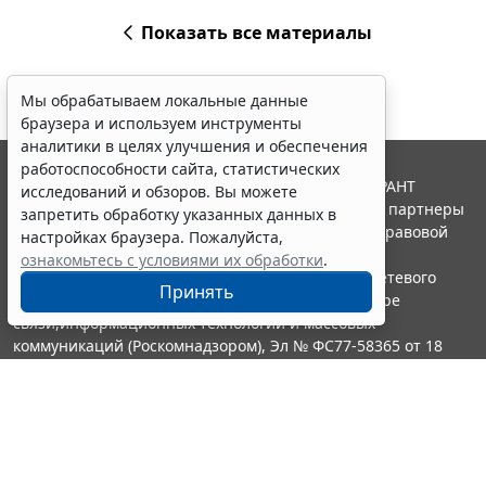
Показать все материалы
Мы обрабатываем локальные данные
браузера и используем инструменты
аналитики в целях улучшения и обеспечения
работоспособности сайта, статистических
© ООО "НПП "ГАРАНТ-СЕРВИС", 2026. Система ГАРАНТ
исследований и обзоров. Вы можете
выпускается с 1990 года. Компания "Гарант" и ее партнеры
запретить обработку указанных данных в
являются участниками Российской ассоциации правовой
настройках браузера. Пожалуйста,
информации ГАРАНТ.
ознакомьтесь с условиями их обработки
.
Портал ГАРАНТ.РУ зарегистрирован в качестве сетевого
Принять
издания Федеральной службой по надзору в сфере
связи,информационных технологий и массовых
коммуникаций (Роскомнадзором), Эл № ФС77-58365 от 18
июня 2014 года.
16+
Контакты
8-800-200-88-88