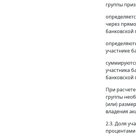
группы приз
определяетс
через прямо
банковской 
определяютс
участнике б
суммируются
участника б
банковской 
При расчете
группы необ
(или) разме
владения ак
2.3. Доля у
процентами 