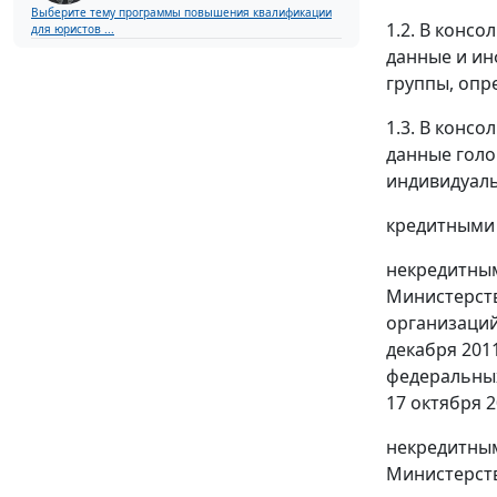
Выберите тему программы повышения квалификации
1.2. В конс
для юристов ...
данные и ин
группы, опр
1.3. В конс
данные голо
индивидуаль
кредитными 
некредитным
Министерств
организаций
декабря 201
федеральных 
17 октября 2
некредитным
Министерств