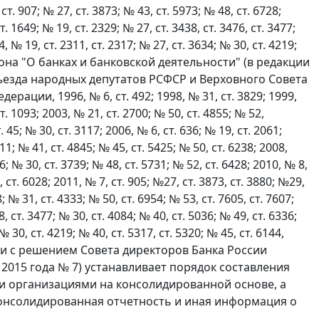
 ст. 907; № 27, ст. 3873; № 43, ст. 5973; № 48, ст. 6728;
т. 1649; № 19, ст. 2329; № 27, ст. 3438, ст. 3476, ст. 3477;
4, № 19, ст. 2311, ст. 2317; № 27, ст. 3634; № 30, ст. 4219;
о закона "О банках и банковской деятельности" (в редакции
Съезда народных депутатов РСФСР и Верховного Совета
рации, 1996, № 6, ст. 492; 1998, № 31, ст. 3829; 1999,
ст. 1093; 2003, № 21, ст. 2700; № 50, ст. 4855; № 52,
т. 45; № 30, ст. 3117; 2006, № 6, ст. 636; № 19, ст. 2061;
011; № 41, ст. 4845; № 45, ст. 5425; № 50, ст. 6238; 2008,
76; № 30, ст. 3739; № 48, ст. 5731; № 52, ст. 6428; 2010, № 8,
, ст. 6028; 2011, № 7, ст. 905; №27, ст. 3873, ст. 3880; №29,
; № 31, ст. 4333; № 50, ст. 6954; № 53, ст. 7605, ст. 7607;
8, ст. 3477; № 30, ст. 4084; № 40, ст. 5036; № 49, ст. 6336;
№ 30, ст. 4219; № 40, ст. 5317, ст. 5320; № 45, ст. 6144,
етствии с решением Совета директоров Банка России
 2015 года № 7) устанавливает порядок составления
и организациями на консолидированной основе, а
консолидированная отчетность и иная информация о