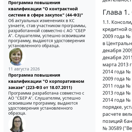
Программа повышения
квалификации "О контрактной
Глава 1
системе в сфере закупок" (44-ФЗ)"
Об актуальных изменениях в КС
1.1. Консол
узнаете, став участником программы,
кредитной о
разработанной совместно с АО ''СБЕР
А". Слушателям, успешно освоившим
2009 года №
программу, выдаются удостоверения
в Центральн
установленного образца.
декабря 2009
декабря 2011
марта 2013 г
11 августа 2026
2014 года № 
Программа повышения
2009 года № 
квалификации "О корпоративном
2011 года № 
заказе" (223-ФЗ от 18.07.2011)
2013 года № 
Программа разработана совместно с
АО ''СБЕР А". Слушателям, успешно
2014 года № 
освоившим программу, выдаются
порядке, ус
удостоверения установленного
образца.
расчете вел
позиций бан
№ 30589 ("Ве