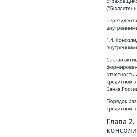
страховщико
("Бюллетень
нерезидента
внутренними
1.4. Консол
внутренними
Состав акти
формировани
отчетность 
кредитной о
Банка Росси
Порядок раз
кредитной о
Глава 2
консоли