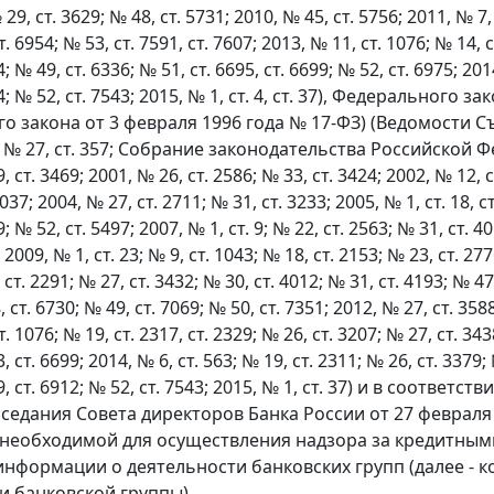
 29, ст. 3629; № 48, ст. 5731; 2010, № 45, ст. 5756; 2011, № 7,
. 6954; № 53, ст. 7591, ст. 7607; 2013, № 11, ст. 1076; № 14, с
; № 49, ст. 6336; № 51, ст. 6695, ст. 6699; № 52, ст. 6975; 201
54; № 52, ст. 7543; 2015, № 1, ст. 4, ст. 37), Федеральног
о закона от 3 февраля 1996 года № 17-ФЗ) (Ведомости 
 № 27, ст. 357; Собрание законодательства Российской Феде
, ст. 3469; 2001, № 26, ст. 2586; № 33, ст. 3424; 2002, № 12, 
5037; 2004, № 27, ст. 2711; № 31, ст. 3233; 2005, № 1, ст. 18, с
; № 52, ст. 5497; 2007, № 1, ст. 9; № 22, ст. 2563; № 31, ст. 4
 2009, № 1, ст. 23; № 9, ст. 1043; № 18, ст. 2153; № 23, ст. 27
 ст. 2291; № 27, ст. 3432; № 30, ст. 4012; № 31, ст. 4193; № 47
 ст. 6730; № 49, ст. 7069; № 50, ст. 7351; 2012, № 27, ст. 3588
. 1076; № 19, ст. 2317, ст. 2329; № 26, ст. 3207; № 27, ст. 343
, ст. 6699; 2014, № 6, ст. 563; № 19, ст. 2311; № 26, ст. 3379; 
49, ст. 6912; № 52, ст. 7543; 2015, № 1, ст. 37) и в соотв
аседания Совета директоров Банка России от 27 февраля
 необходимой для осуществления надзора за кредитным
информации о деятельности банковских групп (далее - 
и банковской группы).