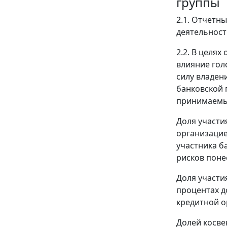
группы
2.1. Отчетн
деятельност
2.2. В целя
влияние гол
силу владен
банковской 
принимаемые
Доля участи
организацие
участника б
рисков поне
Доля участи
процентах д
кредитной о
Долей косве