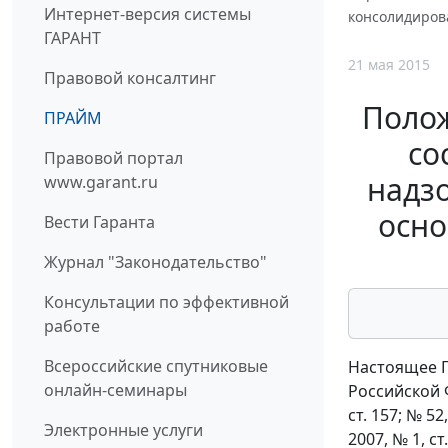
Интернет-версия системы
консолидирова
ГАРАНТ
21 мая 2015
Правовой консалтинг
Полож
ПРАЙМ
со
Правовой портал
надз
www.garant.ru
осно
Вести Гаранта
Журнал "Законодательство"
Консультации по эффективной
работе
Всероссийские спутниковые
Настоящее П
онлайн-семинары
Российской Ф
ст. 157; № 52,
Электронные услуги
2007, № 1, ст.