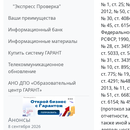
№ 1, ст. 25; №
"Экспресс Проверка"
2012, № 50, ст
Ваши преимущества
№ 30, ст. 4084
№ 45, ст. 61
Информационный банк
Федеральног
РСФСР, 1990,
Информационные материалы
№ 28, ст. 3459
Купить систему ГАРАНТ
ст. 5033, ст. 
№ 31, ст. 3439
Телекоммуникационное
№ 10, ст. 895;
обновление
ст. 775; № 19,
ст. 4291; №48,
АНО ДПО «Образовательный
2013, № 11, ст
центр ГАРАНТ»
№ 51, ст. 6683
ст. 6154; № 
(протокол з
отчетности,
Анонсы
также иной 
8 сентября 2026
деятельност