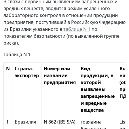
В связи с первичным выявлением запрещенных и
вредных веществ, вводится режим усиленного
лабораторного контроля в отношении продукции
предприятия, поступившей в Российскую Федерацию
из Бразилии указанного в
таблице N 1
по
показателям безопасности (по выявленной группе
риска).
Таблица N 1
N
Страна-
Номер или
Вид
Выя
экспортер
название
продукции, в
нар
предприятия
которой
(об
выявлены
пре
запрещенные
ПДУ
и вредные
вещества
1
Бразилия
N 862 (JBS S/A)
говядина
List
бескостная
mon