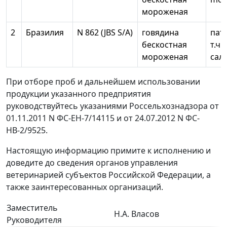
мороженая
2
Бразилия
N 862 (JBS S/A)
говядина
пат
бескостная
т.ч.
мороженая
сал
При отборе проб и дальнейшем использовании
продукции указанного предприятия
руководствуйтесь указаниями Россельхознадзора от
01.11.2011 N ФС-ЕН-7/14115 и от 24.07.2012 N ФС-
НВ-2/9525.
Настоящую информацию примите к исполнению и
доведите до сведения органов управления
ветеринарией субъектов Российской Федерации, а
также заинтересованных организаций.
Заместитель
Н.А. Власов
Руководителя