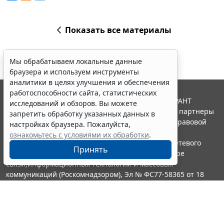
Показать все материалы
Мы обрабатываем локальные данные
браузера и используем инструменты
аналитики в целях улучшения и обеспечения
работоспособности сайта, статистических
© ООО "НПП "ГАРАНТ-СЕРВИС", 2026. Система ГАРАНТ
исследований и обзоров. Вы можете
выпускается с 1990 года. Компания "Гарант" и ее партнеры
запретить обработку указанных данных в
являются участниками Российской ассоциации правовой
настройках браузера. Пожалуйста,
информации ГАРАНТ.
ознакомьтесь с условиями их обработки
.
Портал ГАРАНТ.РУ зарегистрирован в качестве сетевого
Принять
издания Федеральной службой по надзору в сфере
связи,информационных технологий и массовых
коммуникаций (Роскомнадзором), Эл № ФС77-58365 от 18
июня 2014 года.
16+
Контакты
8-800-200-88-88