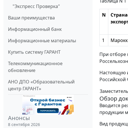
Таблица N 1
"Экспресс Проверка"
N
Страна
Ваши преимущества
экспор
Информационный банк
1
Марокк
Информационные материалы
Купить систему ГАРАНТ
При отборе 
Россельхозна
Телекоммуникационное
обновление
Настоящую и
Российской 
АНО ДПО «Образовательный
центр ГАРАНТ»
Заместитель
Обзор до
Вводится ре
продукции м
Анонсы
Вид продукц
8 сентября 2026