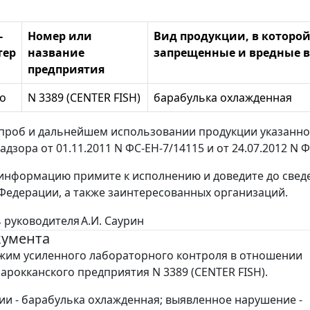
-
Номер или
Вид продукции, в которо
тер
название
запрещенные и вредные 
предприятия
о
N 3389 (CENTER FISH)
барабулька охлажденная
проб и дальнейшем использовании продукции указанно
дзора от 01.11.2011 N ФС-ЕН-7/14115 и от 24.07.2012 N Ф
нформацию примите к исполнению и доведите до сведе
Федерации, а также заинтересованных организаций.
 руководителя
А.И. Саурин
кумента
жим усиленного лабораторного контроля в отношении
арокканского предприятия N 3389 (CENTER FISH).
ии - барабулька охлажденная; выявленное нарушение -