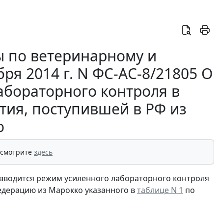
 по ветеринарному и
ря 2014 г. N ФС-АС-8/21805 О
абораторного контроля в
ия, поступившей в РФ из
о
 смотрите
здесь
 вводится режим усиленного лабораторного контроля
едерацию из Марокко указанного в
таблице N 1
по