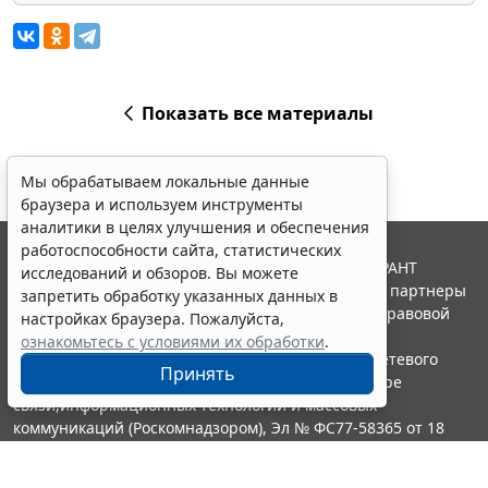
Показать все материалы
Мы обрабатываем локальные данные
браузера и используем инструменты
аналитики в целях улучшения и обеспечения
работоспособности сайта, статистических
© ООО "НПП "ГАРАНТ-СЕРВИС", 2026. Система ГАРАНТ
исследований и обзоров. Вы можете
выпускается с 1990 года. Компания "Гарант" и ее партнеры
запретить обработку указанных данных в
являются участниками Российской ассоциации правовой
настройках браузера. Пожалуйста,
информации ГАРАНТ.
ознакомьтесь с условиями их обработки
.
Портал ГАРАНТ.РУ зарегистрирован в качестве сетевого
Принять
издания Федеральной службой по надзору в сфере
связи,информационных технологий и массовых
коммуникаций (Роскомнадзором), Эл № ФС77-58365 от 18
июня 2014 года.