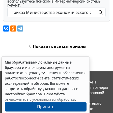
воспользуйтесь поиском в Интернет-версии системы
ГАРАНТ:
Показать все материалы
Мы обрабатываем локальные данные
браузера и используем инструменты
аналитики в целях улучшения и обеспечения
работоспособности сайта, статистических
© ООО "НПП "ГАРАНТ-СЕРВИС", 2026. Система ГАРАНТ
исследований и обзоров. Вы можете
выпускается с 1990 года. Компания "Гарант" и ее партнеры
запретить обработку указанных данных в
являются участниками Российской ассоциации правовой
настройках браузера. Пожалуйста,
информации ГАРАНТ.
ознакомьтесь с условиями их обработки
.
Портал ГАРАНТ.РУ зарегистрирован в качестве сетевого
Принять
издания Федеральной службой по надзору в сфере