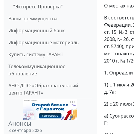
О местах на
"Экспресс Проверка"
В соответст
Ваши преимущества
Федерации, 200
Информационный банк
ст. 15, № 3, с
2008, № 26, ст
Информационные материалы
ст. 5740), 
местонахожд
Купить систему ГАРАНТ
2010 г. № 1/
Телекоммуникационное
1. Определи
обновление
1) с 1 июля 
АНО ДПО «Образовательный
д. 7а;
центр ГАРАНТ»
2) с 20 июля 
а) Суоярвско
Анонсы
Г;
8 сентября 2026