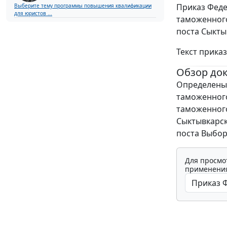
Приказ Феде
Выберите тему программы повышения квалификации
для юристов ...
таможенного
поста Сыкты
Текст прика
Обзор до
Определены 
таможенного
таможенного
Сыктывкарск
поста Выбор
Для просмо
применения