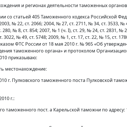
хождения и регионах деятельности таможенных органов 
вии со статьей 405 Таможенного кодекса Российской Фе
3, № 22, ст. 2066; 2004, № 27, ст. 2711, № 34, ст. 3533, № 46 (
т. 280, № 8, ст. 854; 2007, № 1 (ч. I), ст. 29, № 24, ст. 2831, №
. 3022, № 49, ст. 5748; 2009, № 1, ст. 17, ст. 22, № 15, ст. 178
приказом ФТС России от 18 мая 2010 г. № 965 «Об утверж
ения таможенного органа» и протоколом Организацион
2010 приказываю:
ть местонахождение:
2010 г. Пулковского таможенного поста Пулковской тамож
2010 г.:
го таможенного пост. а Карельской таможни по адресу: 18