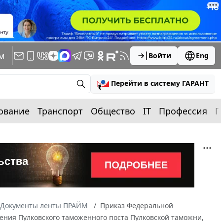
м
Войти
Eng
Перейти в систему ГАРАНТ
ование
Транспорт
Общество
IT
Профессия
П
Документы ленты ПРАЙМ
Приказ Федеральной
ения Пулковского таможенного поста Пулковской таможни,