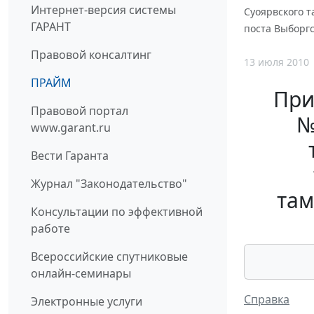
Интернет-версия системы
Суоярвского 
ГАРАНТ
поста Выборг
Правовой консалтинг
13 июля 2010
ПРАЙМ
При
Правовой портал
№
www.garant.ru
Вести Гаранта
Журнал "Законодательство"
там
Консультации по эффективной
работе
Всероссийские спутниковые
онлайн-семинары
Справка
Электронные услуги