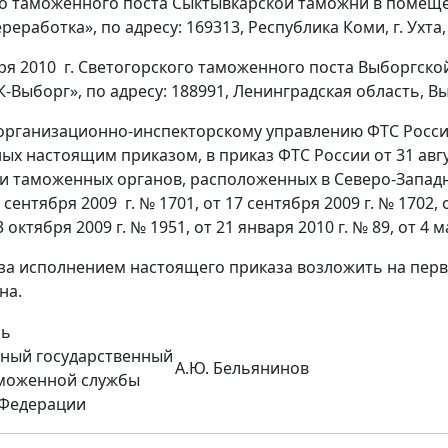
го таможенного поста Сыктывкарской таможни в помещ
еработка», по адресу: 169313, Республика Коми, г. Ухта, у
ября 2010 г. Светогорского таможенного поста Выборгс
Выборг», по адресу: 188991, Ленинградская область, Выбо
 организационно-инспекторскому управлению ФТС России
ых настоящим приказом, в приказ ФТС России от 31 авгу
и таможенных органов, расположенных в Северо-Западн
 сентября 2009 г. № 1701, от 17 сентября 2009 г. № 1702, о
 октября 2009 г. № 1951, от 21 января 2010 г. № 89, от 4 м
 за исполнением настоящего приказа возложить на перв
на.
ль
ьный государственный
А.Ю. Бельянинов
аможенной службы
 Федерации