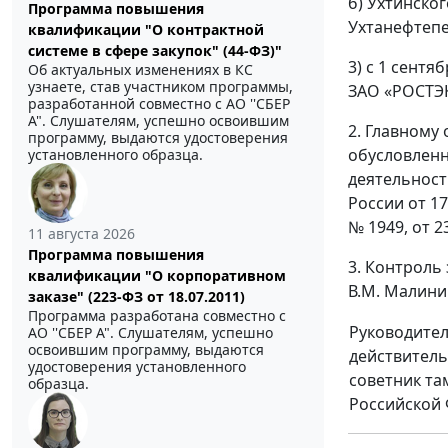
б) Ухтинско
Программа повышения
Ухтанефтепер
квалификации "О контрактной
системе в сфере закупок" (44-ФЗ)"
3) с 1 сент
Об актуальных изменениях в КС
узнаете, став участником программы,
ЗАО «РОСТЭК-
разработанной совместно с АО ''СБЕР
А". Слушателям, успешно освоившим
2. Главному
программу, выдаются удостоверения
обусловленн
установленного образца.
деятельност
России от 17
№ 1949, от 23
11 августа 2026
Программа повышения
3. Контроль
квалификации "О корпоративном
В.М. Малини
заказе" (223-ФЗ от 18.07.2011)
Программа разработана совместно с
Руководите
АО ''СБЕР А". Слушателям, успешно
освоившим программу, выдаются
действител
удостоверения установленного
советник т
образца.
Российской