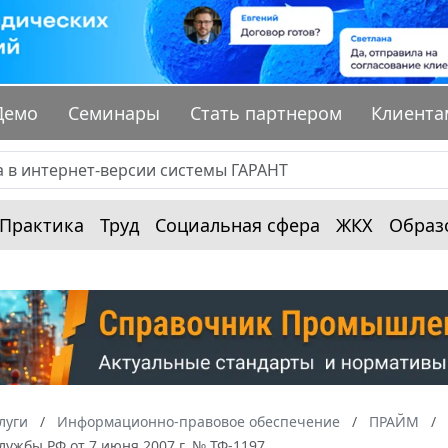
Демо
Семинары
Стать партнером
Клиента
Практика
Труд
Социальная сфера
ЖКХ
Образ
луги
Информационно-правовое обеспечение
ПРАЙМ
ужбы РФ от 7 июня 2007 г. № ТФ-1197