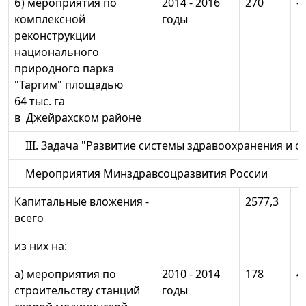
б) мероприятия по
2014 - 2016
270
-
комплексной
годы
реконструкции
национального
природного парка
"Таргим" площадью
64 тыс. га
в Джейрахском районе
III. Задача "Развитие системы здравоохранения и 
Мероприятия Минздравсоцразвития России
Капитальные вложения -
2577,3
1
всего
из них на:
а) мероприятия по
2010 - 2014
178
4
строительству станций
годы