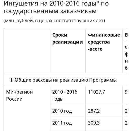
Ингушетия на 2010-2016 годы" по
государственным заказчикам
(млн. рублей, в ценах соответствующих лет)
Сроки
Финансовые
В 
реализации
средства
ср
-всего
фе
но
бю
I. Общие расходы на реализацию Программы
Минрегион
2010 - 2016
11027,7
98
России
годы
2010 год
287,2
25
2011 год
309,3
27