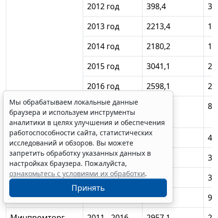
2012 год
398,4
35
2013 год
2213,4
19
2014 год
2180,2
19
2015 год
3041,1
27
2016 год
2598,1
23
Мы обрабатываем локальные данные
Минкультуры
2013 - 2016
899,3
81
браузера и используем инструменты
России
годы
аналитики в целях улучшения и обеспечения
работоспособности сайта, статистических
2013 год
50
45
исследований и обзоров. Вы можете
запретить обработку указанных данных в
2014 год
357,1
32
настройках браузера. Пожалуйста,
ознакомьтесь с условиями их обработки
.
2015 год
383,2
34
Принять
2016 год
109
98
Минпромторг
2011 - 2016
2957,1
27