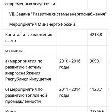
современных услуг связи
VII. Задача "Развитие системы энергоснабжения"
Мероприятия Минэнерго России
Капитальные вложения -
4213,8
5
всего
из них на:
а) мероприятия по
2010 - 2016
3090,1
5
развитию системы
годы
энергоснабжения
Республики Ингушетия
б) мероприятия по
2011 - 2014
1123,7
-
развитию топливной
годы
промышленности
Всего
27865,6
1