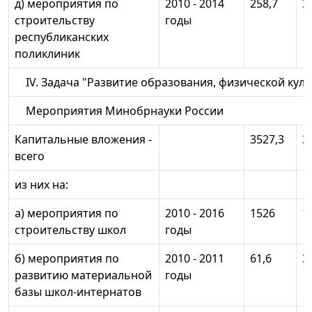
д) мероприятия по
2010 - 2014
258,7
3
строительству
годы
республиканских
поликлиник
IV. Задача "Развитие образования, физической куль
Мероприятия Минобрнауки России
Капитальные вложения -
3527,3
3
всего
из них на:
а) мероприятия по
2010 - 2016
1526
1
строительству школ
годы
б) мероприятия по
2010 - 2011
61,6
3
развитию материальной
годы
базы школ-интернатов