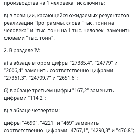
производства на 1 человека" исключить;
в) в позиции, касающейся ожидаемых результатов
реализации Программы, слова "тыс. тонн на
человека" и "тыс. тонн на 1 тыс. человек" заменить
словами "тыс. тонн".
2. В разделе IV:
а) в абзаце втором цифры "27385,4", "24779" и
"2606,4" заменить соответственно цифрами
"27361,3", "24709,7" и "2651,6";
б) в абзаце третьем цифры "167,2" заменить
цифрами "114,2";
в) в абзаце четвертом:
цифры "4690", "4221" и "469" заменить
соответственно цифрами "4767,1", "4290,3" и "476,8";