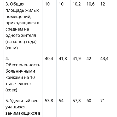
3. Общая
10
10
10,2
10,6
12
1
площадь жилых
помещений,
приходящаяся в
среднем на
одного жителя
(на конец года)
(кв. м)
4.
40,4
41,8
41,9
42
43,4
4
Обеспеченность
больничными
койками на 10
тыс. человек
(коек)
5. Удельный вес
53,8
54
57,8
60
71
7
учащихся,
занимающихся в