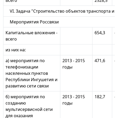
Всего
2528,5
1
VI. Задача "Строительство объектов транспорта и
Мероприятия Россвязи
Капитальные вложения -
654,3
-
всего
из них на:
а) мероприятия по
2013 - 2015
471,6
-
телефонизации
годы
населенных пунктов
Республики Ингушетия и
развитию сети связи
б) мероприятия по
2013 - 2015
182,7
-
созданию
годы
мультисервисной сети
для оказания