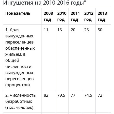
Ингушетия на 2010-2016 годы"
Показатель
2008
2010
2011
2012
2013
2
год
год
год
год
год
г
1. Доля
11
15
20
25
50
6
вынужденных
переселенцев,
обеспеченных
жильем, в
общей
численности
вынужденных
переселенцев
(процентов)
2. Численность
82
79,5
77
74,5
72
6
безработных
(тыс. человек)