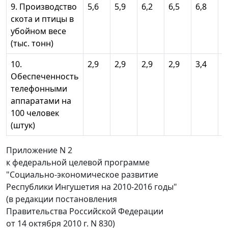
9. Производство
5,6
5,9
6,2
6,5
6,8
6
скота и птицы в
убойном весе
(тыс. тонн)
10.
2,9
2,9
2,9
2,9
3,4
4
Обеспеченность
телефонными
аппаратами на
100 человек
(штук)
Приложение N 2
к федеральной целевой программе
"Социально-экономическое развитие
Республики Ингушетия на 2010-2016 годы"
(в редакции постановления
Правительства Российской Федерации
от 14 октября 2010 г. N 830)