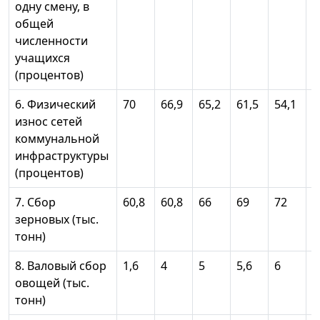
одну смену, в
общей
численности
учащихся
(процентов)
6. Физический
70
66,9
65,2
61,5
54,1
4
износ сетей
коммунальной
инфраструктуры
(процентов)
7. Сбор
60,8
60,8
66
69
72
7
зерновых (тыс.
тонн)
8. Валовый сбор
1,6
4
5
5,6
6
6
овощей (тыс.
тонн)