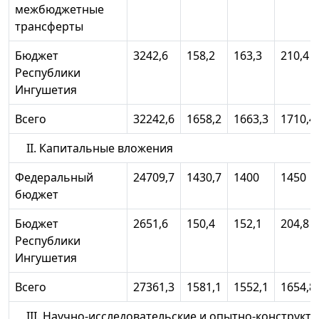
межбюджетные
трансферты
Бюджет
3242,6
158,2
163,3
210,4
Республики
Ингушетия
Всего
32242,6
1658,2
1663,3
1710,4
II. Капитальные вложения
Федеральный
24709,7
1430,7
1400
1450
бюджет
Бюджет
2651,6
150,4
152,1
204,8
Республики
Ингушетия
Всего
27361,3
1581,1
1552,1
1654,8
III. Научно-исследовательские и опытно-конструк