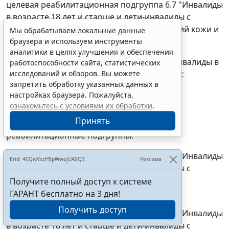
целевая реабилитационная подгруппа 6.7 "Инвалиды
в возрасте 18 лет и старше и дети-инвалиды с
преимущественными нарушениями функций кожи и
Мы обрабатываем локальные данные
связанных с ней систем";
браузера и используем инструменты
аналитики в целях улучшения и обеспечения
ж) целевая реабилитационная группа 7 "Инвалиды в
работоспособности сайта, статистических
исследований и обзоров. Вы можете
возрасте 18 лет и старше и дети-инвалиды с
запретить обработку указанных данных в
преимущественными нарушениями
настройках браузера. Пожалуйста,
нейромышечных, скелетных и связанных с
ознакомьтесь с условиями их обработки
.
движением (статодинамических) функций",
Принять
включающая следующие целевые
реабилитационные подгруппы:
целевая реабилитационная подгруппа 7.1 "Инвалиды
Erid: 4CQwVszH9pWwojUA9Q3
Реклама
в возрасте 18 лет и старше и дети-инвалиды с
церебральным параличом и другими
Получите полный доступ к системе
паралитическими синдромами";
ГАРАНТ бесплатно на 3 дня!
Получить доступ
целевая реабилитационная подгруппа 7.2 "Инвалиды
в возрасте 18 лет и старше и дети-инвалиды с