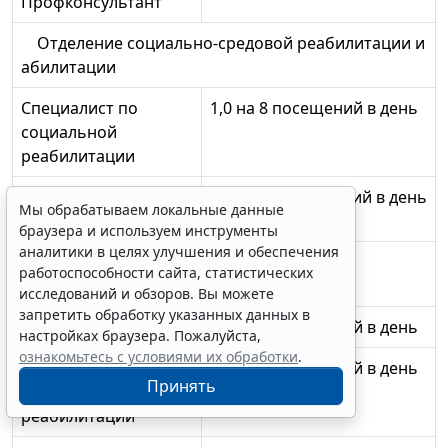
Профконсультант
Отделение социально-средовой реабилитации и
абилитации
Специалист по
1,0 на 8 посещений в день
социальной
реабилитации
Специалист по
1,0 на 10 посещений в день
Мы обрабатываем локальные данные
социальной работе
браузера и используем инструменты
аналитики в целях улучшения и обеспечения
Отделение социально-педагогической
работоспособности сайта, статистических
реабилитации и абилитации
исследований и обзоров. Вы можете
запретить обработку указанных данных в
Социальный педагог
1,0 на 8 посещений в день
настройках браузера. Пожалуйста,
ознакомьтесь с условиями их обработки
.
Специалист по
1,0 на 8 посещений в день
Принять
социальной
реабилитации