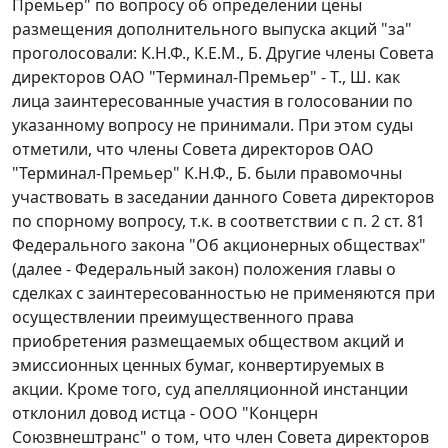
Премьер" по вопросу об определении цены
размещения дополнительного выпуска акций "за"
проголосовали: К.Н.Ф., К.Е.М., Б. Другие члены Совета
директоров ОАО "Терминал-Премьер" - Т., Ш. как
лица заинтересованные участия в голосовании по
указанному вопросу не принимали. При этом суды
отметили, что члены Совета директоров ОАО
"Терминал-Премьер" К.Н.Ф., Б. были правомочны
участвовать в заседании данного Совета директоров
по спорному вопросу, т.к. в соответствии с
п. 2 ст. 81
Федерального закона "Об акционерных обществах"
(далее - Федеральный закон) положения
главы
о
сделках с заинтересованностью не применяются при
осуществлении преимущественного права
приобретения размещаемых обществом акций и
эмиссионных ценных бумаг, конвертируемых в
акции. Кроме того, суд апелляционной инстанции
отклонил довод истца - ООО "Концерн
Союзвнештранс" о том, что член Совета директоров