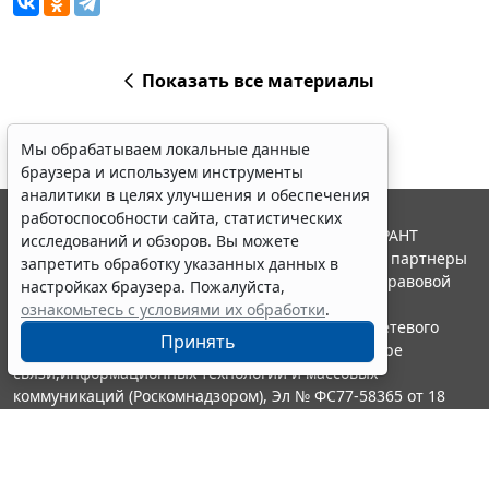
Показать все материалы
Мы обрабатываем локальные данные
браузера и используем инструменты
аналитики в целях улучшения и обеспечения
работоспособности сайта, статистических
© ООО "НПП "ГАРАНТ-СЕРВИС", 2026. Система ГАРАНТ
исследований и обзоров. Вы можете
выпускается с 1990 года. Компания "Гарант" и ее партнеры
запретить обработку указанных данных в
являются участниками Российской ассоциации правовой
настройках браузера. Пожалуйста,
информации ГАРАНТ.
ознакомьтесь с условиями их обработки
.
Портал ГАРАНТ.РУ зарегистрирован в качестве сетевого
Принять
издания Федеральной службой по надзору в сфере
связи,информационных технологий и массовых
коммуникаций (Роскомнадзором), Эл № ФС77-58365 от 18
июня 2014 года.
16+