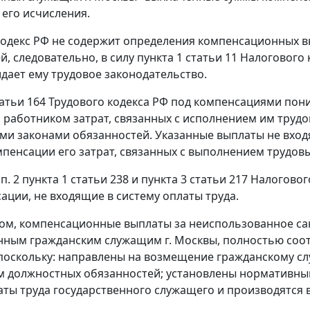
 его исчисления.
одекс РФ не содержит определения компенсационных в
й, следовательно, в силу
пункта 1 статьи 11
Налогового к
идает ему
трудовое законодательство
.
атьи 164
Трудового кодекса РФ под компенсациями пон
работником затрат, связанных с исполнением им труд
и законами обязанностей. Указанные выплаты не входят
мпенсации его затрат, связанных с выполнением трудов
.п. 2 пункта 1 статьи 238
и
пункта 3 статьи 217
Налоговог
ации, не входящие в систему оплаты труда.
ом, компенсационные выплаты за неиспользованное са
нным гражданским служащим г. Москвы, полностью соо
 поскольку: направлены на возмещение гражданскому сл
 должностных обязанностей; установлены нормативным
аты труда государственного служащего и производятся в