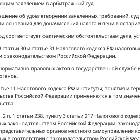
ющим заявлением в арбитражный суд.
шение об удовлетворении заявленных требований, суд п
ли основания для доначисления налога и пени в оспари
д соответствует фактическим обстоятельствам дела, ус
3 статьи 30
и
статье 31
Налогового кодекса РФ налоговые
и с законодательством Российской Федерации.
нормативно-правовых актов о государственной службе 
рганов.
атье 11
Налогового кодекса РФ институты, понятия и тер
ьства Российской Федерации применяются в том значени
ьства.
. 2 п. 1 статьи 238
,
пункту 3 статьи 217
Налогового кодек
ых законодательством Российской Федерации, законод
редставительных органов местного самоуправления ко
ых в соответствии с законодательством Российской Фе