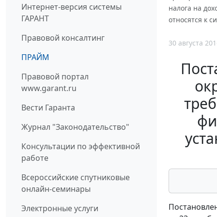
Интернет-версия системы
налога на дох
ГАРАНТ
относятся к с
Правовой консалтинг
30 августа 201
ПРАЙМ
Пост
Правовой портал
окр
www.garant.ru
треб
Вести Гаранта
фи
Журнал "Законодательство"
уста
Консультации по эффективной
работе
Всероссийские спутниковые
онлайн-семинары
Постановлен
Электронные услуги