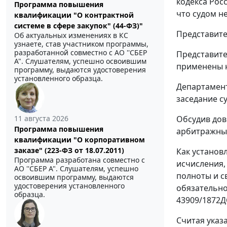
кодекса Рос
Программа повышения
что судом 
квалификации "О контрактной
системе в сфере закупок" (44-ФЗ)"
Представите
Об актуальных изменениях в КС
узнаете, став участником программы,
разработанной совместно с АО ''СБЕР
Представите
А". Слушателям, успешно освоившим
применены н
программу, выдаются удостоверения
установленного образца.
Департамент
заседание с
Обсудив дов
11 августа 2026
Программа повышения
арбитражный
квалификации "О корпоративном
заказе" (223-ФЗ от 18.07.2011)
Как установ
Программа разработана совместно с
исчисления,
АО ''СБЕР А". Слушателям, успешно
полноты и с
освоившим программу, выдаются
удостоверения установленного
обязательное
образца.
43909/1872Д
Считая указ