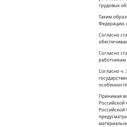
трудовых об
Таким образ
Федерации, 
Согласно
ст
обеспечивае
Согласно
ст
работникам 
Согласно
ч. 
государстве
особенност
Принимая во
Российской 
Российской 
предусматри
материальны