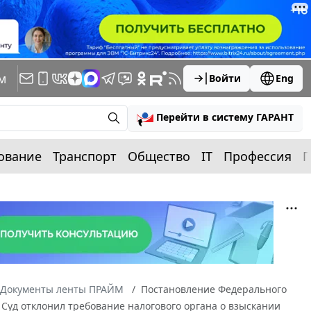
м
Войти
Eng
Перейти в систему ГАРАНТ
ование
Транспорт
Общество
IT
Профессия
П
Документы ленты ПРАЙМ
Постановление Федерального
6 Суд отклонил требование налогового органа о взыскании