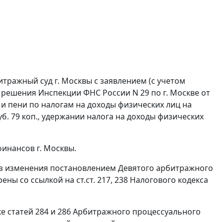
итражный суд г. Москвы с заявлением (с учетом
решения Инспекции ФНС России N 29 по г. Москве от
и и пени по налогам на доходы физических лиц на
уб. 79 коп., удержании налога на доходы физических
финансов г. Москвы.
без изменения постановлением Девятого арбитражного
рены со ссылкой на
ст.ст. 217
,
238
Налогового кодекса
ке
статей 284
и
286
Арбитражного процессуального