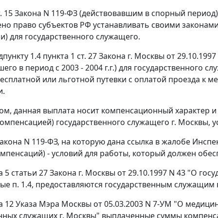
. 15
Закона N 119-ФЗ (действовавшим в спорный период)
но право субъектов РФ устанавливать своими законам
и) для государственного служащего.
пункту 1.4 пункта 1 ст. 27
Закона г. Москвы от 29.10.1997
его в период с 2003 - 2004 г.г.) для государственного 
есплатной или льготной путевки с оплатой проезда к м
и.
ом, данная выплата носит компенсационный характер и
компенсацией) государственного служащего г. Москвы, 
акона N 119-ФЗ, на которую дана ссылка в жалобе Инс
омпенсаций) - условий для работы, который должен обес
а 5 статьи 27
Закона г. Москвы от 29.10.1997 N 43 "О гос
ные
п. 1.4
, предоставляются государственным служащим 
та 12 Указа Мэра Москвы от 05.03.2003 N 7-УМ "О меди
нных служащих г. Москвы" выплаченные суммы компенса