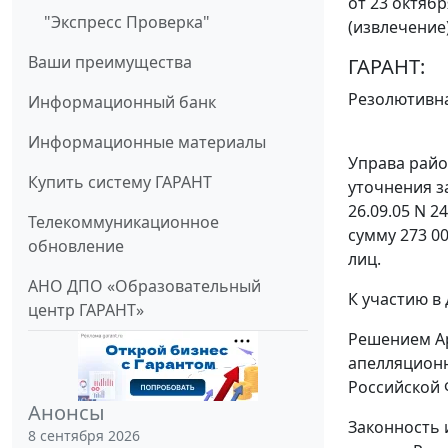
от 23 октябр
"Экспресс Проверка"
(извлечение
Ваши преимущества
ГАРАНТ:
Резолютивна
Информационный банк
Информационные материалы
Управа райо
Купить систему ГАРАНТ
уточнения з
26.09.05 N 
Телекоммуникационное
сумму 273 00
обновление
лиц.
АНО ДПО «Образовательный
К участию в
центр ГАРАНТ»
Решением Ар
апелляционн
Российской 
Анонсы
Законность 
8 сентября 2026