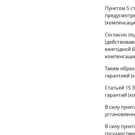
Пунктом 5 ст
предусмотре
(компенсаци
Согласно
под
(действовавш
ежегодной б
компенсаци
Таким образ
гарантией (
Статьей 15
З
гарантий (к
В силу
пункт
установлен
В силу пунк
государстве