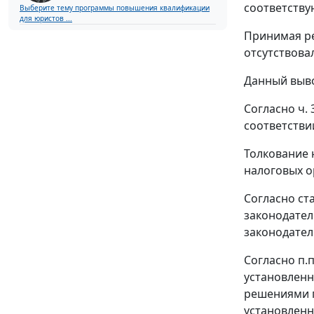
соответству
Выберите тему программы повышения квалификации
для юристов ...
Принимая ре
отсутствова
Данный выво
Согласно
ч. 
соответстви
Толкование 
налоговых о
Согласно
ст
законодател
законодател
Согласно
п.п
установленн
решениями п
установленн