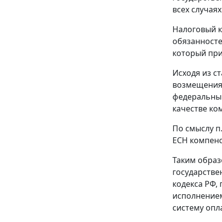
всех случаях
Налоговый к
обязанносте
который пр
Исходя из
ст
возмещения 
федеральным
качестве ко
По смыслу
п
ЕСН компенс
Таким образ
государстве
кодекса РФ,
исполнением
систему опл