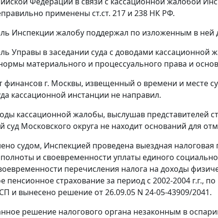
сийской Федерации в связи с кассационной жалобой Инсп
неправильно применены
ст.ст. 217
и
238
НК РФ.
ль Инспекции жалобу поддержал по изложенным в ней 
ль Управы в заседании суда с доводами кассационной ж
ормы материального и процессуального права и основа
 финансов г. Москвы, извещенный о времени и месте су
уда кассационной инстанции не направил.
оды кассационной жалобы, выслушав представителей с
 суд Московского округа не находит оснований для отм
лено судом, Инспекцией проведена выездная налоговая
 полноты и своевременности уплаты единого социальног
воевременности перечисления налога на доходы физиче
 пенсионное страхование за период с 2002-2004 г.г., по 
СП и вынесено решение от 26.09.05 N 24-05-43909/2041.
анное решение налогового органа незаконным в оспари