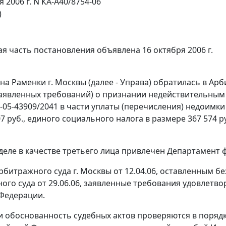
я 2006 г. N КА-А40/8754-06
)
я часть постановления объявлена 16 октября 2006 г.
на Раменки г. Москвы (далее - Управа) обратилась в Арб
аявленных требований) о признании недействительным 
24-05-43909/2041 в части уплаты (перечисления) недоимк
7 руб., единого социального налога в размере 367 574 р
 деле в качестве третьего лица привлечен Департамент 
битражного суда г. Москвы от 12.04.06, оставленным 
ого суда от 29.06.06, заявленные требования удовлетво
Федерации.
и обоснованность судебных актов проверяются в поряд