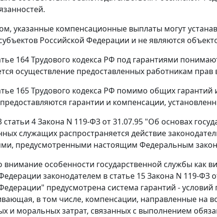
язанностей.
ом, указанные компенсационные выплаты могут устана
субъектов Российской Федерации и не являются объект
атье 164
Трудового кодекса РФ под гарантиями понимают
тся осуществление предоставленных работникам прав 
атье 165
Трудового кодекса РФ помимо общих гарантий 
предоставляются гарантии и компенсации, установлен
3 статьи 4
Закона N 119-ФЗ от 31.07.95 "Об основах гос
нных служащих распространяется действие законодател
ями, предусмотренными настоящим
Федеральным зако
 внимание особенности государственной службы как в
Федерации законодателем в
статье 15
Закона N 119-ФЗ о
Федерации" предусмотрена система гарантий - условий
вающая, в том числе, компенсации, направленные на 
х и моральных затрат, связанных с выполнением обяза