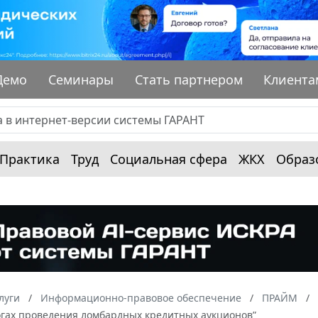
Демо
Семинары
Стать партнером
Клиента
Практика
Труд
Социальная сфера
ЖКХ
Образ
луги
Информационно-правовое обеспечение
ПРАЙМ
тогах проведения ломбардных кредитных аукционов”